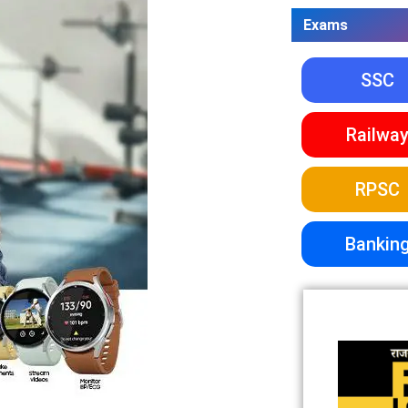
Exams
SSC
Railwa
RPSC
Bankin