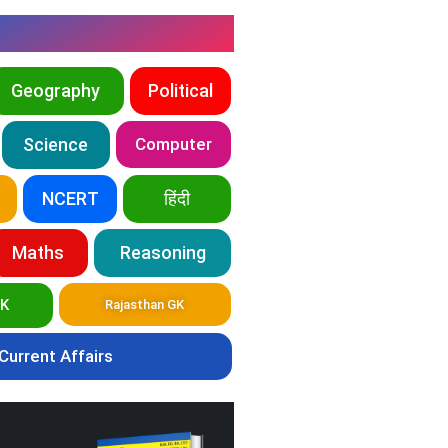
Geography
Political
Science
Computer
NCERT
हिंदी
Maths
Reasoning
GK
Rajasthan GK
Current Affairs