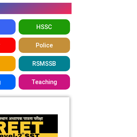
HSSC
y
Police
RSMSSB
g
Teaching