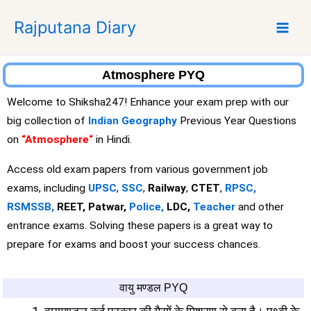
S
Rajputana Diary
k
i
p
t
Atmosphere PYQ
o
Welcome to Shiksha247! Enhance your exam prep with our
c
big collection of
Indian Geography
Previous Year Questions
o
on
“Atmosphere
“
in Hindi.
n
t
Access old exam papers from various government job
e
exams, including
UPSC
,
SSC
,
Railway
,
CTET
,
RPSC,
n
RSMSSB,
REET, Patwar,
Police,
LDC,
Teacher
and other
t
entrance exams. Solving these papers is a great way to
prepare for exams and boost your success chances.
वायु मण्डल PYQ