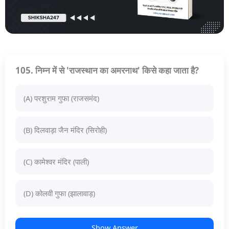
105. निम्न में से 'राजस्थान का अमरनाथ' किसे कहा जाता है?
(A) परशुराम गुफा (राजसमंद)
(B) दिलवाड़ा जैन मंदिर (सिरोही)
(C) कामेश्वर मंदिर (पाली)
(D) कोलवी गुफा (झालावाड़)
Show Answer