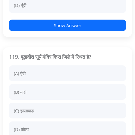
(D) बूंदी
Show Answer
119. बूढ़ादीत सूर्य मंदिर किस जिले में स्थित है?
(A) बूंदी
(B) बारां
(C) झालावाड़
(D) कोटा