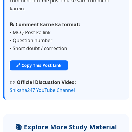
comment box me post link ke sath comment
karein.
📝 Comment karne ka format:
• MCQ Post ka link
• Question number
• Short doubt / correction
🔗 Copy This Post Link
👉
Official Discussion Video:
Shiksha247 YouTube Channel
📚 Explore More Study Material