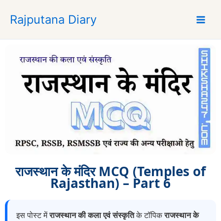
S
Rajputana Diary
k
i
p
t
o
c
o
n
t
e
n
t
राजस्थान के मंदिर MCQ (Temples of
Rajasthan) – Part 6
इस पोस्ट में
राजस्थान की कला एवं संस्कृति
के टॉपिक
राजस्थान के