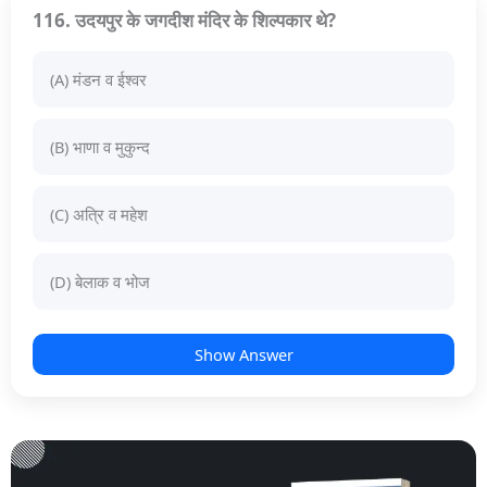
116. उदयपुर के जगदीश मंदिर के शिल्पकार थे?
(A) मंडन व ईश्वर
(B) भाणा व मुकुन्द
(C) अत्रि व महेश
(D) बेलाक व भोज
Show Answer