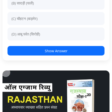
(B) सादड़ी (पाली)
(C) चौहटन (बाड़मेर)
(D) आबू पर्वत (सिरोही)
Show Answer