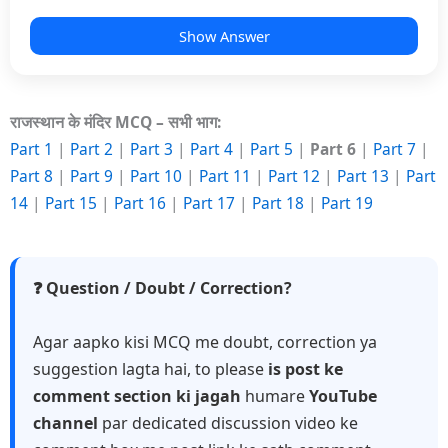
Show Answer
राजस्थान के मंदिर MCQ – सभी भाग:
Part 1
|
Part 2
|
Part 3
|
Part 4
|
Part 5
|
Part 6
|
Part 7
|
Part 8
|
Part 9
|
Part 10
|
Part 11
|
Part 12
|
Part 13
|
Part
14
|
Part 15
|
Part 16
|
Part 17
|
Part 18
|
Part 19
❓ Question / Doubt / Correction?
Agar aapko kisi MCQ me doubt, correction ya
suggestion lagta hai, to please
is post ke
comment section ki jagah
humare
YouTube
channel
par dedicated discussion video ke