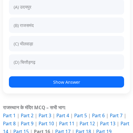
(A) उदयपुर
(B) राजसमंद
(C) भीलवाड़ा
(D) चित्तौड़गढ़
Show Answer
राजस्थान के मंदिर MCQ – सभी भाग:
Part 1
|
Part 2
|
Part 3
|
Part 4
|
Part 5
|
Part 6
|
Part 7
|
Part 8
|
Part 9
|
Part 10
|
Part 11
|
Part 12
|
Part 13
|
Part
14
|
Part 15
|
Part 16
|
Part 17
|
Part 18
|
Part 19