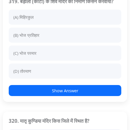
319. बड़ोली (कोटा) के शिव मंदिर का निर्माण किसने करवाया?
(A) मिहिरकुल
(B) भोज प्रतिहार
(C) भोज परमार
(D) तोरमाण
Show Answer
320. मातृ कुण्डिया मंदिर किस जिले में स्थित है?