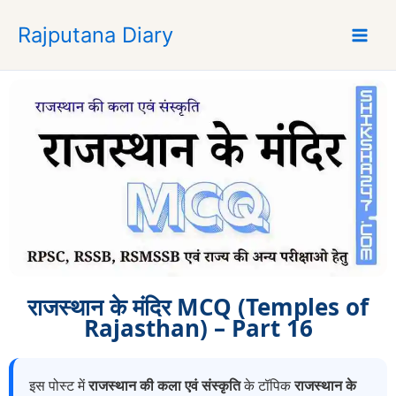
S
Rajputana Diary
k
i
p
t
o
c
o
n
t
e
n
t
राजस्थान के मंदिर MCQ (Temples of
Rajasthan) – Part 16
इस पोस्ट में
राजस्थान की कला एवं संस्कृति
के टॉपिक
राजस्थान के