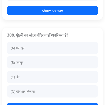
Show Answer
308. पूंछरी का लौठा मंदिर कहाँ अवस्थित है?
(A) भरतपुर
(B) जयपुर
(C) डीग
(D) खैरथल-तिजारा