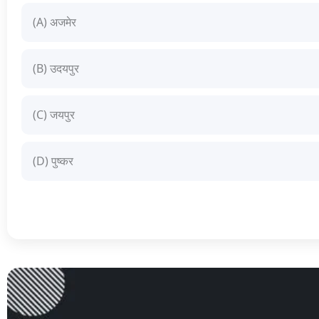
(A) अजमेर
(B) उदयपुर
(C) जयपुर
(D) पुष्कर