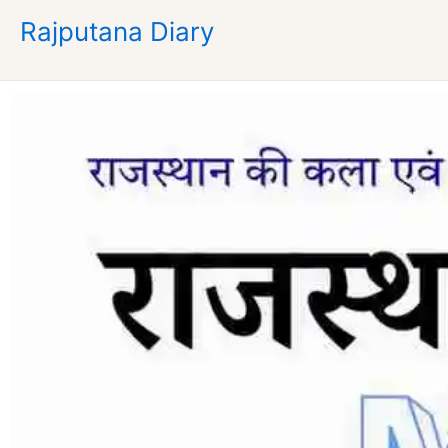
Skip
Rajputana Diary
to
content