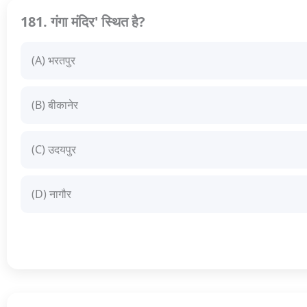
181. गंगा मंदिर' स्थित है?
(A) भरतपुर
(B) बीकानेर
(C) उदयपुर
(D) नागौर