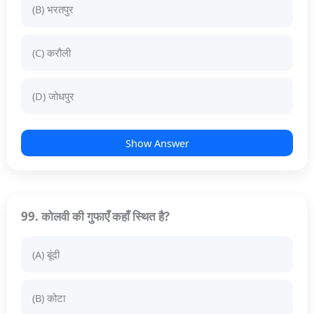
(B) भरतपुर
(C) करौली
(D) जोधपुर
Show Answer
99. कोलवी की गुफाएँ कहाँ स्थित है?
(A) बूंदी
(B) कोटा