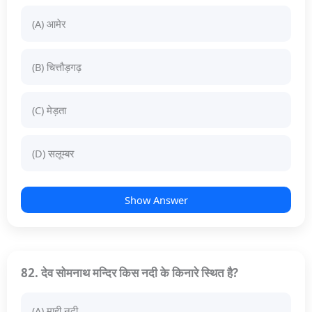
(A) आमेर
(B) चित्तौड़गढ़
(C) मेड़ता
(D) सलूम्बर
Show Answer
82. देव सोमनाथ मन्दिर किस नदी के किनारे स्थित है?
(A) माही नदी