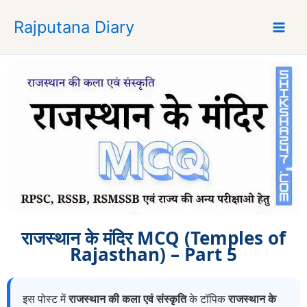
S
Rajputana Diary
k
i
p
t
o
c
o
n
t
e
n
t
राजस्थान के मंदिर MCQ (Temples of
Rajasthan) – Part 5
इस पोस्ट में
राजस्थान की कला एवं संस्कृति
के टॉपिक
राजस्थान के