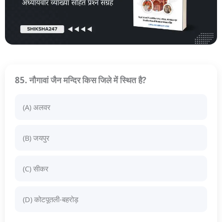
85. नौगावां जैन मन्दिर किस जिले में स्थित है?
(A) अलवर
(B) जयपुर
(C) सीकर
(D) कोटपूतली-बहरोड़