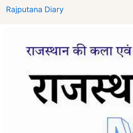
Skip
Rajputana Diary
to
content