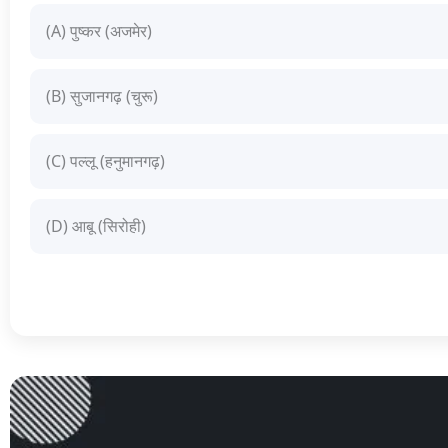
(A) पुष्कर (अजमेर)
(B) सुजानगढ़ (चुरू)
(C) पल्लू (हनुमानगढ़)
(D) आबू (सिरोही)