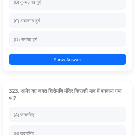
(B) कुम्भलगढ़ दुर्ग
(C) अचलगढ़ दुर्ग
(D) जयगढ़ दुर्ग
Show Answer
323. आमेर का जगत शिरोमणि मंदिर किसकी याद में बनवाया गया
था?
(A) जगतसिंह
(B) उदयसिंह