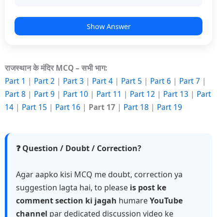
Show Answer
राजस्थान के मंदिर MCQ – सभी भाग:
Part 1
|
Part 2
|
Part 3
|
Part 4
|
Part 5
|
Part 6
|
Part 7
|
Part 8
|
Part 9
|
Part 10
|
Part 11
|
Part 12
|
Part 13
|
Part
14
|
Part 15
|
Part 16
|
Part 17
|
Part 18
|
Part 19
❓ Question / Doubt / Correction?
Agar aapko kisi MCQ me doubt, correction ya
suggestion lagta hai, to please
is post ke
comment section ki jagah
humare
YouTube
channel
par dedicated discussion video ke