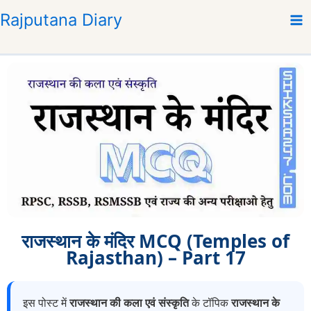
S
Rajputana Diary
k
i
p
t
o
c
o
n
t
e
n
t
राजस्थान के मंदिर MCQ (Temples of
Rajasthan) – Part 17
इस पोस्ट में
राजस्थान की कला एवं संस्कृति
के टॉपिक
राजस्थान के