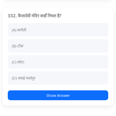
332. कैलादेवी मंदिर कहाँ स्थित है?
(A) करौली
(B) टोंक
(C) कोटा
(D) सवाई माधोपुर
Show Answer