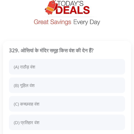
329. ओसियां के मंदिर समूह किस वंश की देन हैं?
(A) राठौड़ वंश
(B) गूहिल वंश
(C) कच्छवाह वंश
(D) प्रतिहार वंश