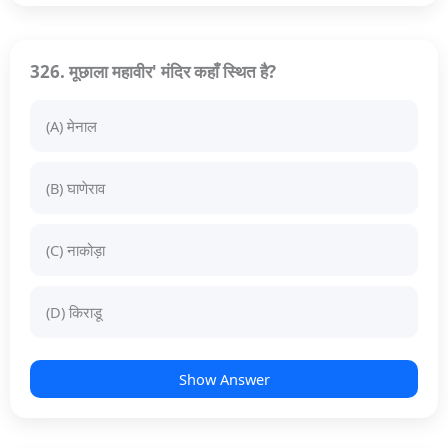
326. मूछाला महावीर' मंदिर कहाँ स्थित है?
(A) मेनाल
(B) घाणेराव
(C) नाकोड़ा
(D) किराडू
Show Answer