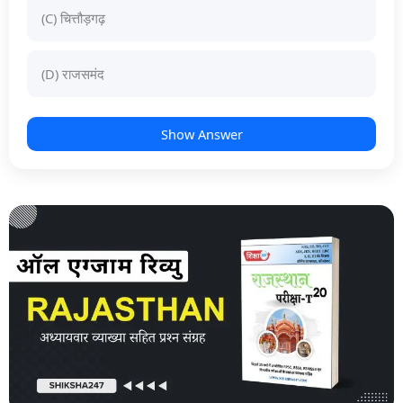
(C) चित्तौड़गढ़
(D) राजसमंद
Show Answer