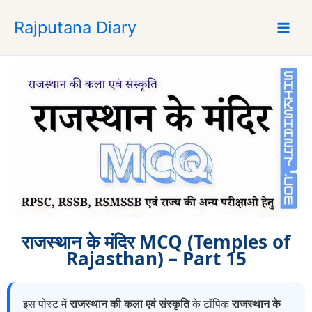
S
Rajputana Diary
k
i
p
t
o
c
o
n
t
e
n
t
राजस्थान के मंदिर MCQ (Temples of
Rajasthan) – Part 15
इस पोस्ट में
राजस्थान की कला एवं संस्कृति
के टॉपिक
राजस्थान के