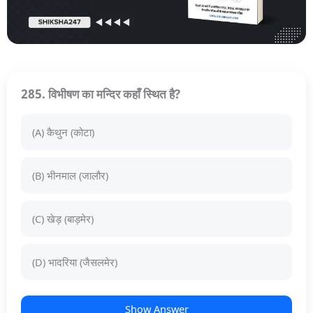
285. विभीषण का मन्दिर कहाँ स्थित है?
(A) कैथुन (कोटा)
(B) भीनमाल (जालौर)
(C) खेड़ (बाड़मेर)
(D) भादरिया (जैसलमेर)
Show Answer