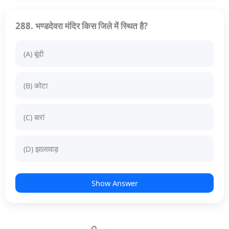
288. भण्डदेवरा मंदिर किस जिले में स्थित है?
(A) बूंदी
(B) कोटा
(C) बारां
(D) झालावाड़
Show Answer