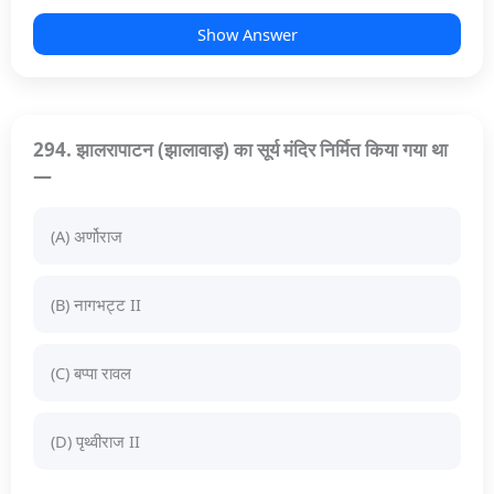
Show Answer
294. झालरापाटन (झालावाड़) का सूर्य मंदिर निर्मित किया गया था
—
(A) अर्णोराज
(B) नागभट्ट II
(C) बप्पा रावल
(D) पृथ्वीराज II