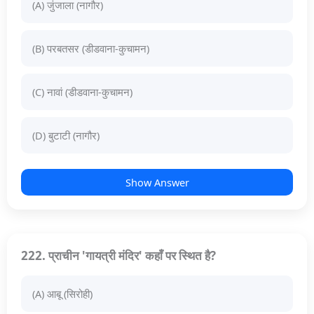
(A) जुंजाला (नागौर)
(B) परबतसर (डीडवाना-कुचामन)
(C) नावां (डीडवाना-कुचामन)
(D) बुटाटी (नागौर)
Show Answer
222. प्राचीन 'गायत्री मंदिर' कहाँ पर स्थित है?
(A) आबू (सिरोही)