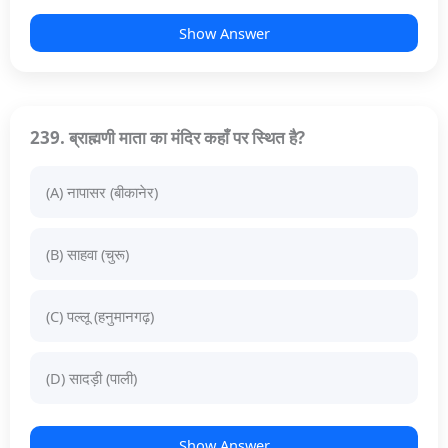
Show Answer
239. ब्राह्मणी माता का मंदिर कहाँ पर स्थित है?
(A) नापासर (बीकानेर)
(B) साहवा (चुरू)
(C) पल्लू (हनुमानगढ़)
(D) सादड़ी (पाली)
Show Answer