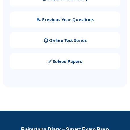
📝 Previous Year Questions
⏱️ Online Test Series
✅ Solved Papers
Rajputana Diary – Smart Exam Prep