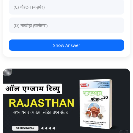
(C) चौहटन (बाड़मेर)
(D) नाकोड़ा (बालोतरा)
Show Answer