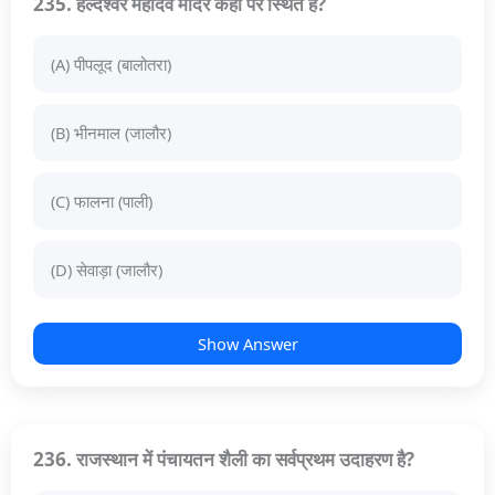
235. हल्देश्वर महादेव मंदिर कहाँ पर स्थित है?
(A) पीपलूद (बालोतरा)
(B) भीनमाल (जालौर)
(C) फालना (पाली)
(D) सेवाड़ा (जालौर)
Show Answer
236. राजस्थान में पंचायतन शैली का सर्वप्रथम उदाहरण है?