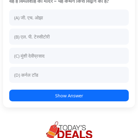
वह है विमलशाह का मंदिर – यह कथन किस विद्वान का है?
(A) जी. एच. ओझा
(B) एल. पी. टेस्सीटोरी
(C) मुंशी देवीप्रसाद
(D) कर्नल टॉड
Show Answer