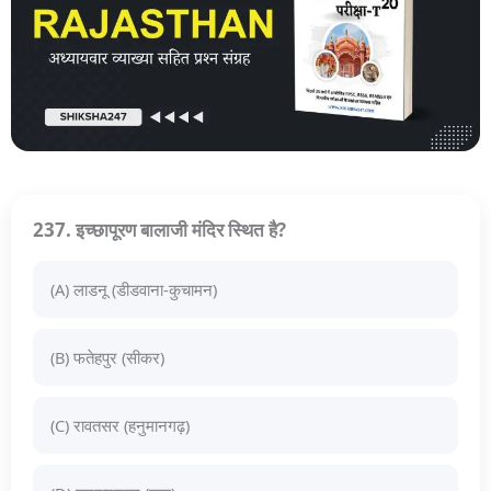
237. इच्छापूरण बालाजी मंदिर स्थित है?
(A) लाडनू (डीडवाना-कुचामन)
(B) फतेहपुर (सीकर)
(C) रावतसर (हनुमानगढ़)