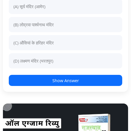
(A) सूर्य मंदिर (आमेर)
(B) लोद्रवा पार्श्वनाथ मंदिर
(C) औसियां के हरिहर मंदिर
(D) लक्ष्मण मंदिर (भरतपुर)
Show Answer