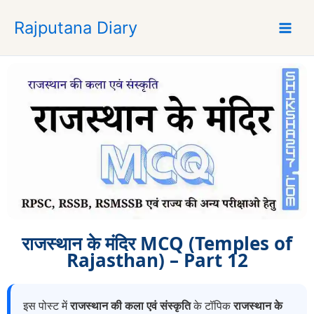
S
Rajputana Diary
k
i
p
t
o
c
o
n
t
e
n
t
राजस्थान के मंदिर MCQ (Temples of
Rajasthan) – Part 12
इस पोस्ट में
राजस्थान की कला एवं संस्कृति
के टॉपिक
राजस्थान के