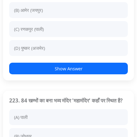
(B) आमेर (जयपुर)
(C) रणकपुर (पाली)
(D) पुष्कर (अजमेर)
Show Answer
223. 84 खम्भों का बना भव्य मंदिर 'महामंदिर' कहाँ पर स्थित है?
(A) पाली
(B) जोधपुर