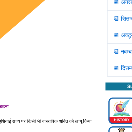
📆
अगस्त
📆
सितम्
📆
अक्टू
📆
नवम्ब
📆
दिसम्
Su
घटना
क्रोएशियाई राज्य पर किसी भी वास्तविक शक्ति को लागू किया