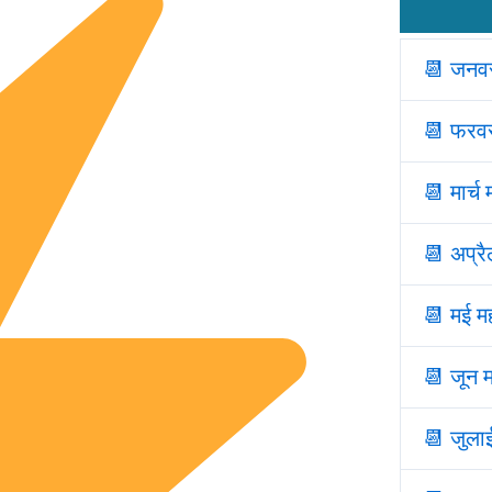
📆 जनवर
📆
फरवरी
📆
मार्च
📆
अप्र
📆
मई मह
📆
जून म
📆
जुलाई