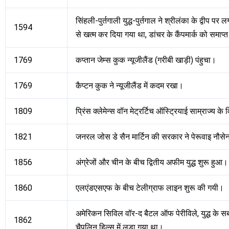
सिंहली-पुर्तगाली युद्ध-पुर्तगाल ने श्रीलंका के द्वीप
1594
से खत्म कर दिया गया था, डांचर के कैंपमार्क को समाप
1769
कप्तान जेम्स कुक न्यूजीलैंड (गरीबी खाड़ी) पंहुचा।
1769
कैप्टन कुक ने न्यूजीलैंड में कदम रखा।
1809
प्रिंस क्लेमेन्स वॉन मेट्रर्टिच ऑस्ट्रियाई साम्राज्य के 
1821
जनरल जोस डे सैन मार्टिन की सरकार ने पेरूवाइ नौसे
1856
अंग्रेजों और चीन के बीच द्वितीय अफीम युद्ध शुरू हुआ।
1860
एलएंडएसएफ के बीच टेलीग्राफ लाइन शुरू की गयी।
अमेरिकन सिविल वॉर-द बैटल ऑफ पेरीविले, युद्ध के सबसे ख
1862
चैपलिन हिल्स में लड़ा गया था।