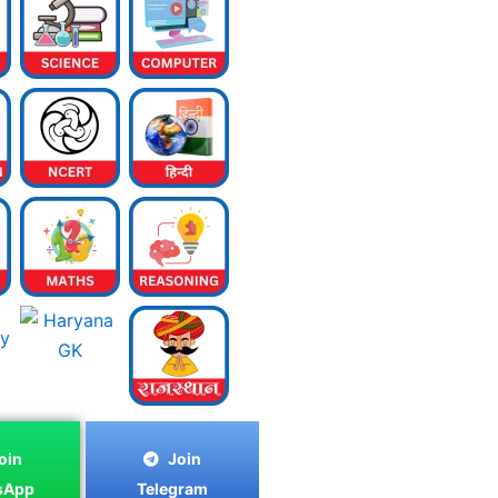
oin
Join
sApp
Telegram