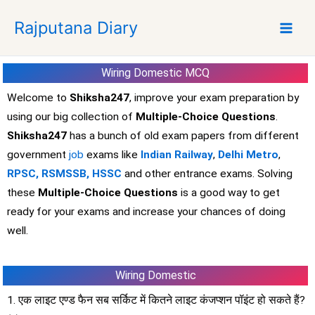
S
Rajputana Diary
k
i
p
Wiring Domestic
MCQ
t
o
Welcome to
Shiksha247
, improve your exam preparation by
c
using our big collection of
Multiple-Choice Questions
.
o
Shiksha247
has a bunch of old exam papers from different
n
government
job
exams like
Indian Railway
,
Delhi Metro
,
t
RPSC,
RSMSSB,
HSSC
and other entrance exams. Solving
e
these
Multiple-Choice Questions
is a good way to get
n
t
ready for your exams and increase your chances of doing
well.
Wiring Domestic
1. एक लाइट एण्ड फैन सब सर्किट में कितने लाइट कंजप्शन पॉइंट हो सकते हैं?