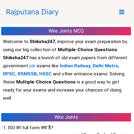
S
Rajputana Diary
k
i
p
Wire Joints
MCQ
t
o
Welcome to
Shiksha247
, improve your exam preparation by
c
using our big collection of
Multiple-Choice Questions
.
o
Shiksha247
has a bunch of old exam papers from different
n
government
job
exams like
Indian Railway
,
Delhi Metro
,
t
RPSC,
RSMSSB,
HSSC
and other entrance exams. Solving
e
these
Multiple-Choice Questions
is a good way to get
n
t
ready for your exams and increase your chances of doing
well.
Wire Joints
1. ISO का full form क्या है?