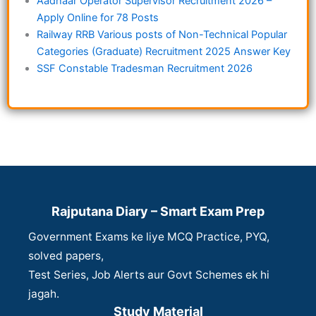
Aadhaar Operator Supervisor Recruitment 2026 –
Apply Online for 78 Posts
Railway RRB Various posts of Non-Technical Popular
Categories (Graduate) Recruitment 2025 Answer Key
SSF Constable Tradesman Recruitment 2026
Rajputana Diary – Smart Exam Prep
Government Exams ke liye MCQ Practice, PYQ,
solved papers,
Test Series, Job Alerts aur Govt Schemes ek hi
jagah.
Study Material