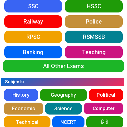
SSC
HSSC
Railway
Police
RPSC
RSMSSB
Banking
Teaching
All Other Exams
Subjects
History
Geography
Political
Economic
Science
Computer
Technical
NCERT
हिंदी