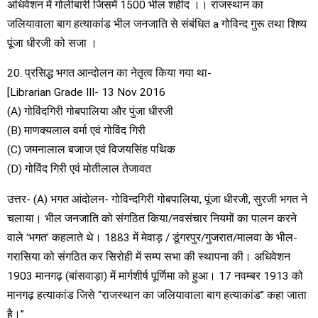
अधिवेशन में गोलीबारी जिसमें 1500 भील शहीद ।। राजस्थान का
जलियावाला बाग हत्याकांड भील जनजाति से संबंधित a गोविन्द गुरू तथा शिष्य
पूंजा धीरजी को सजा ।
20. प्रसिद्ध भगत आन्दोलन का नेतृत्व किया गया था-
[Librarian Grade III- 13 Nov 2016
(A) गोविंदगिरी गोबपालिया और पुंजा धीरजी
(B) माणक्यलाल वर्मा एवं गोविंद गिरी
(C) जमनालाल बजाज एवं विजयसिंह पथिक
(D) गोविंद गिरी एवं मोतीलाल तेजावत
उत्तर- (A) भगत आंदोलन- गोविन्दगिरी गोबपालिया, पूंजा धीरजी, सुरजी भगत ने
चलाया। भील जनजाति को संगठित किया/नवसंचार नियमों का पालन करने
वाले ‘भगत’ कहलाते थे। 1883 में मेवाड़ / डूंगरपुर/गुजरात/मालवा के भील-
गरासिया को संगठित कर सिरोही में सम्प सभा की स्थापना की। अधिवेशन
1903 मानगढ़ (बांसवाड़ा) में मार्गशीर्ष पूर्णिमा को हुआ। 17 नवम्बर 1913 को
मानगढ़ हत्याकांड जिसे “राजस्थान का जलियावाला बाग हत्याकांड” कहा जाता
है।”