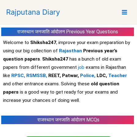
S
Rajputana Diary
k
i
p
राजस्थान जनजाति आंदोलन
Previous Year Questions
t
o
Welcome to
Shiksha247
, improve your exam preparation by
c
using our big collection of
Rajasthan
Previous year’s
o
question papers
.
Shiksha247
has a bunch of old exam
n
papers from different government
job
exams in Rajasthan
t
like
RPSC,
RSMSSB,
REET, Patwar,
Police,
LDC,
Teacher
e
and other entrance exams. Solving these
old question
n
t
papers
is a good way to get ready for your exams and
increase your chances of doing well.
राजस्थान जनजाति आंदोलन MCQs