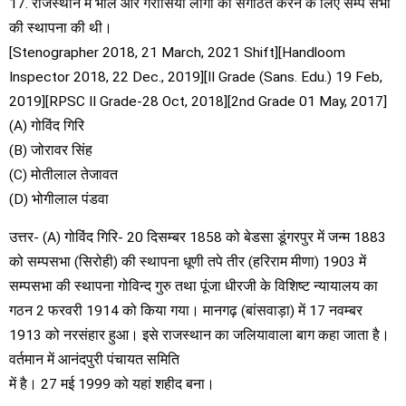
17. राजस्थान में भील और गरासिया लोगों को संगठित करने के लिए सम्प सभा
की स्थापना की थी।
[Stenographer 2018, 21 March, 2021 Shift][Handloom
Inspector 2018, 22 Dec., 2019][II Grade (Sans. Edu.) 19 Feb,
2019][RPSC II Grade-28 Oct, 2018][2nd Grade 01 May, 2017]
(A) गोविंद गिरि
(B) जोरावर सिंह
(C) मोतीलाल तेजावत
(D) भोगीलाल पंडवा
उत्तर- (A) गोविंद गिरि- 20 दिसम्बर 1858 को बेडसा डूंगरपुर में जन्म 1883
को सम्पसभा (सिरोही) की स्थापना धूणी तपे तीर (हरिराम मीणा) 1903 में
सम्पसभा की स्थापना गोविन्द गुरु तथा पूंजा धीरजी के विशिष्ट न्यायालय का
गठन 2 फरवरी 1914 को किया गया। मानगढ़ (बांसवाड़ा) में 17 नवम्बर
1913 को नरसंहार हुआ। इसे राजस्थान का जलियावाला बाग कहा जाता है।
वर्तमान में आनंदपुरी पंचायत समिति
में है। 27 मई 1999 को यहां शहीद बना।