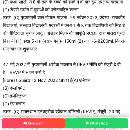
(C) कक्षा पहली से 8 वीं तक के बच्चों को हफ्ते में दो बार दूध उपलब्ध करवाना
(D) डेयरी उद्योग में युवाओं को प्रोत्साहित करना
उत्तर- (C) मुख्यमंत्री बाल गोपाल योजना- 29 नवंबर 2022, उद्देश्य- राजकीय
विद्यालयों, संस्कृत विद्यालयों, मदरसों में कक्षा 1 से 8 तक विद्यार्थियो को मिड डे
की पौष्टिकता सुधार लागू। पाउडर मिल्क की आपूर्ति RCDF द्वारा मात्रा प्रति
विद्यार्थी (1) कक्षा 5 तक (प्राथमिक)- 150ml (2) कक्षा-6-8200ml, दिवस-
मंगलवार एवं शुक्रवार ।
47. मई 2022 में, मुख्यमंत्री अशोक गहलोत ने REVP नीति को मंजूरी दे दी
है। REVP में E का अर्थ है
[Forest Guard 12 Nov, 2022 Shift i](A) एमिशन
(B) एंप्लॉयमेंट
(C) इलेक्ट्रिक
(D) एंपावरमेंट
उत्तर- (C) राजस्थान इलेक्ट्रीक व्हीकल पॉलिसी (REVP), मंजूरी -23 मई
2022, अधिसूचित 31 अगस्त 2022 लागू- 1 सितंबर 2022, समयावधि- 5
📲 Telegram
💬 WhatsApp
वर्ष। उद्देश्य- स्वच्छ ऊर्जा स्त्रोतों पर ध्यान केंद्रित करते हुए सभी प्रकार के