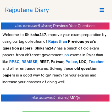
S
Rajputana Diary
k
i
p
लोक कल्याणकारी योजनाएं
Previous Year Questions
t
o
Welcome to
Shiksha247
, improve your exam preparation by
c
using our big collection of
Rajasthan
Previous year’s
o
question papers
.
Shiksha247
has a bunch of old exam
n
papers from different government
job
exams in Rajasthan
t
like
RPSC,
RSMSSB,
REET, Patwar,
Police,
LDC,
Teacher
e
and other entrance exams. Solving these
old question
n
t
papers
is a good way to get ready for your exams and
increase your chances of doing well.
लोक कल्याणकारी योजनाएं MCQs