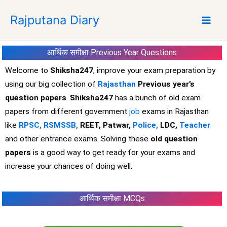
S
Rajputana Diary
k
i
p
आर्थिक समीक्षा
Previous Year Questions
t
o
Welcome to
Shiksha247
, improve your exam preparation by
c
using our big collection of
Rajasthan
Previous year’s
o
question papers
.
Shiksha247
has a bunch of old exam
n
papers from different government
job
exams in Rajasthan
t
like
RPSC,
RSMSSB,
REET, Patwar,
Police,
LDC,
Teacher
e
and other entrance exams. Solving these
old question
n
t
papers
is a good way to get ready for your exams and
increase your chances of doing well.
आर्थिक समीक्षा
MCQs