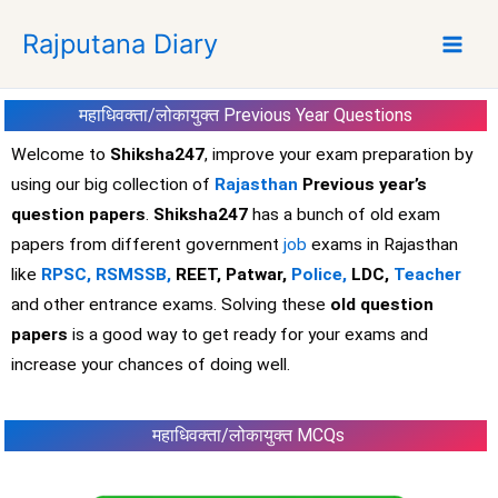
S
Rajputana Diary
k
i
p
महाधिवक्ता/लोकायुक्त
Previous Year Questions
t
o
Welcome to
Shiksha247
, improve your exam preparation by
c
using our big collection of
Rajasthan
Previous year’s
o
question papers
.
Shiksha247
has a bunch of old exam
n
papers from different government
job
exams in Rajasthan
t
like
RPSC,
RSMSSB,
REET, Patwar,
Police,
LDC,
Teacher
e
and other entrance exams. Solving these
old question
n
t
papers
is a good way to get ready for your exams and
increase your chances of doing well.
महाधिवक्ता/लोकायुक्त MCQs