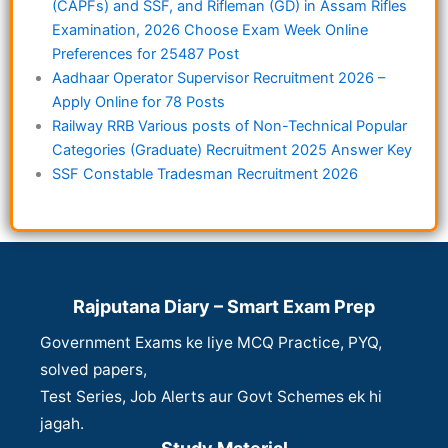
(CAPFs) and SSF, and Rifleman (GD) in Assam Rifles
Examination, 2026 Choose Exam Week Online
Preferences for 25487 Post
Aadhaar Operator Supervisor Recruitment 2026 –
Apply Online for 78 Posts
Railway RRB Various posts of Non-Technical Popular
Categories (Graduate) Recruitment 2025 Answer Key
SSF Constable Tradesman Recruitment 2026
Rajputana Diary – Smart Exam Prep
Government Exams ke liye MCQ Practice, PYQ,
solved papers,
Test Series, Job Alerts aur Govt Schemes ek hi
jagah.