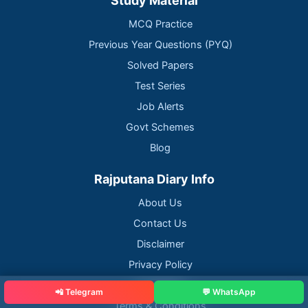
Study Material
MCQ Practice
Previous Year Questions (PYQ)
Solved Papers
Test Series
Job Alerts
Govt Schemes
Blog
Rajputana Diary Info
About Us
Contact Us
Disclaimer
Privacy Policy
Copyright
📲 Telegram
💬 WhatsApp
Terms & Conditions