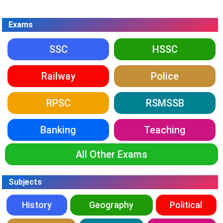
Exams
SSC
HSSC
Railway
Police
RPSC
RSMSSB
Banking
Teaching
All Other Exams
Subjects
History
Geography
Political