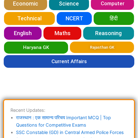
Economic
Science
Computer
Technical
NCERT
हिंदी
English
Maths
Reasoning
Haryana GK
Rajasthan GK
Current Affairs
Recent Updates:
राजस्थान : एक सामान्य परिचय Important MCQ | Top
Questions for Competitive Exams
SSC Constable (GD) in Central Armed Police Forces