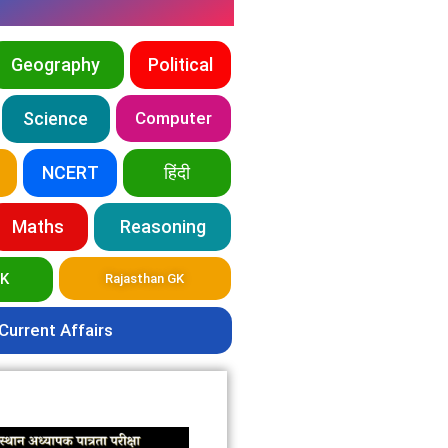
Geography
Political
Science
Computer
NCERT
हिंदी
Maths
Reasoning
GK
Rajasthan GK
Current Affairs