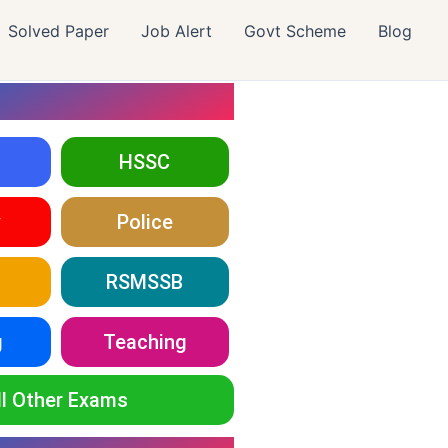
Solved Paper
Job Alert
Govt Scheme
Blog
HSSC
y
Police
RSMSSB
g
Teaching
ll Other Exams