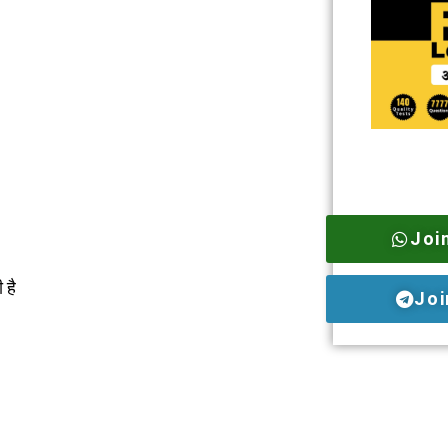
Joi
 है
Joi