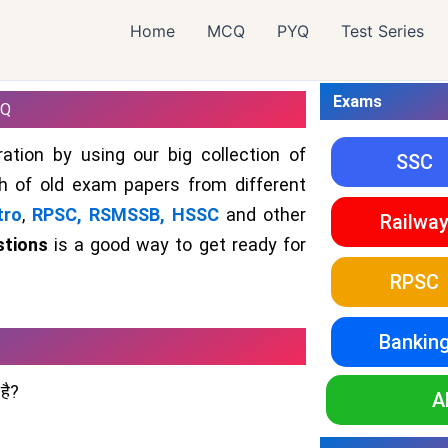
Home
MCQ
PYQ
Test Series
Exams
CQ
ation by using our big collection of
SSC
 of old exam papers from different
tro
,
RPSC,
RSMSSB,
HSSC
and other
Railwa
stions
is a good way to get ready for
RPSC
Bankin
 है?
A