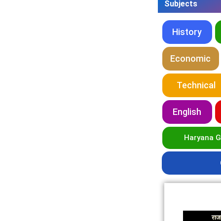
Subjects
History
Economic
Technical
English
Haryana 