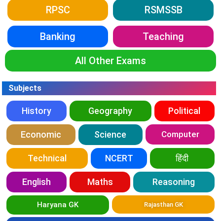
RPSC
RSMSSB
Banking
Teaching
All Other Exams
Subjects
History
Geography
Political
Economic
Science
Computer
Technical
NCERT
हिंदी
English
Maths
Reasoning
Haryana GK
Rajasthan GK