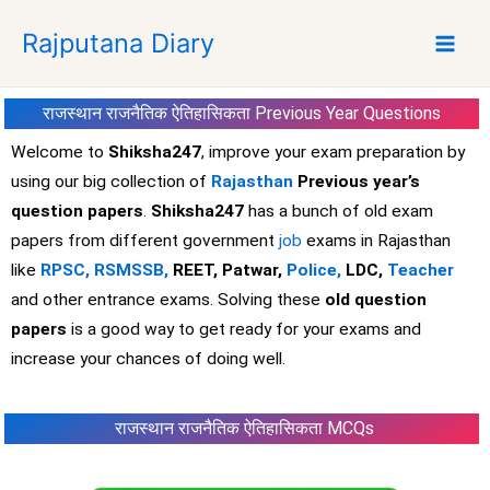
S
Rajputana Diary
k
i
p
राजस्थान राजनैतिक ऐतिहासिकता
Previous Year Questions
t
o
Welcome to
Shiksha247
, improve your exam preparation by
c
using our big collection of
Rajasthan
Previous year’s
o
question papers
.
Shiksha247
has a bunch of old exam
n
papers from different government
job
exams in Rajasthan
t
like
RPSC,
RSMSSB,
REET, Patwar,
Police,
LDC,
Teacher
e
and other entrance exams. Solving these
old question
n
t
papers
is a good way to get ready for your exams and
increase your chances of doing well.
राजस्थान राजनैतिक ऐतिहासिकता MCQs