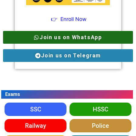
👉
Enroll Now
Join us on WhatsApp
Join us on Telegram
Exams
SSC
HSSC
Railway
Police