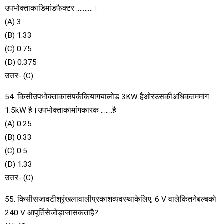
उपभोक्ताकाडिमांडफैक्टर ……….।
(A) 3
(B) 1.33
(C) 0.75
(D) 0.375
उत्तर- (C)
54. किसीउपभोक्ताकासंपर्ककियागयालोड 3KW हैओरउसकीअधिकतममांग
1.5kW है।उपभोक्ताकामांगकारक …….है
(A) 0.25
(B) 0.33
(C) 0.5
(D) 1.33
उत्तर- (C)
55. किसीसजावटीश्रृंखलावालीप्रकाशव्यवस्थाकेलिए, 6 V वालेकितनेबल्बको
240 V आपूर्तिसेजोड़ाजासकताहै?