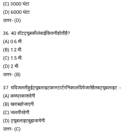
(C) 3000 घंटा
(D) 6000 घंटा
उत्तर- (D)
36. 40 वॉटट्यूबकीलंबाईकितनीहोतीहै?
(A) 0.6 मी.
(B) 1.2.मी.
(C) 1.5 मी.
(D) 2 मी.
उत्तर- (B)
37. यदिजलतीहुईट्यूबलाइटकास्टार्टरनिकालदियेजातेहैतबट्यूबलाइट :-
(A) कमप्रकाशदेगी
(B) खराबहोजाएगी
(C) जलतीरहेगी
(D) ट्यूबलाइटबुझजायेगी
उत्तर- (C)