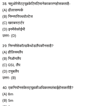
38. फ्लुओरेसेंटट्यूबकेटिमटिमानेकाकारणहोसकताहै-
(A) ढीलासम्पर्क
(B) निम्नपरिपथवोल्टेज
(C) खराबस्टार्टर
(D) इनमेंसेकोईभी
उत्तर- (D)
39. निम्नमेंसेकॉल्डकैथोडलैंपकौनसाहै?
(A) हीलियमलैंप
(B) निऑनलैंप
(C) GSL लैंप
(D) टयुबलैंप
उत्तर- (B)
40. एकनियॉनसंकेतट्यूबकीअधिकतमलंबाईहोसकतीहै?
(A) 8m
(B) 5m