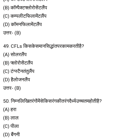
(B) कॉम्पैक्टफ्लोरोसेंटलैंप
(C) कम्पलीटफिलामेंटलैंप
(D) कॉमनफिलामेंटलैंप
उत्तर- (B)
49. CFLs किसकेसमानसिद्धांतपरकामकरतीहै?
(A) सोलरलैंप
(B) फ्लोरोसेंटलैंप
(C) टंग्स्टैनतंतुलैंप
(D) हैलोजनलैंप
उत्तर- (B)
50. निम्नलिखितरंगोंमेंसेकिसरंगकीतरंगदैर्ध्यउच्चतमहोतीहै?
(A) हरा
(B) लाल
(C) पीला
(D) बैंगनी