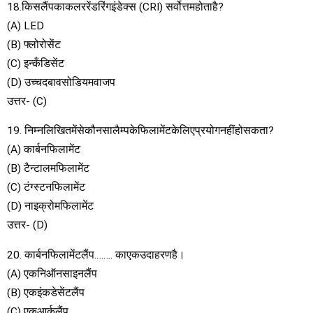
18.किसलैंपकाकलररेंडरिंगइंडेक्स (CRI) सर्वोत्तमहोताहै?
(A) LED
(B) फ्लोरोसेंट
(C) इन्कँडिसेंट
(D) उच्चदबावसोडियमवाजप
उत्तर- (C)
19. निम्नलिखितमेंसेकौनसालैम्पकेफिलामेंटकेलिएप्रयोगनहींहोसकता?
(A) कार्बनफिलामेंट
(B) टैन्टालमफिलामेंट
(C) टंग्स्टनफिलामेंट
(D) नाइक्रोमफिलामेंट
उत्तर- (D)
20. कार्बनफिलामेंटलैंप…….. काएकउदाहरणहै।
(A) एकनिऑनसाइनलैंप
(B) एकइंकडेसेंटलैंप
(C) एकआर्कलैंप