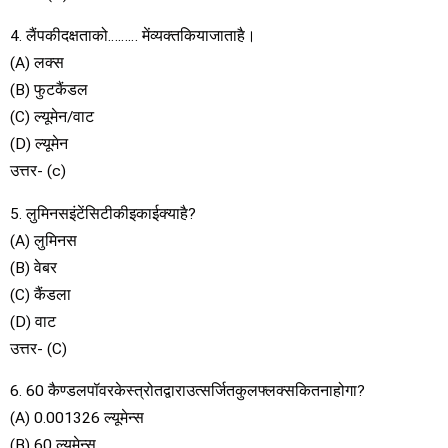
4. लैंपकीदक्षताको……… मेंव्यक्तकियाजाताहै।
(A) लक्स
(B) फुटकैंडल
(C) ल्यूमेन/वाट
(D) ल्यूमेन
उत्तर- (c)
5. लुमिनसइंटेंसिटीकीइकाईक्याहै?
(A) लुमिनस
(B) वेबर
(C) कैंडला
(D) वाट
उत्तर- (C)
6. 60 कैण्डलपॉवरकेस्त्रोतद्वाराउत्सर्जितकुलफ्लक्सकितनाहोगा?
(A) 0.001326 ल्यूमेन्स
(B) 60 ल्यूमेन्स