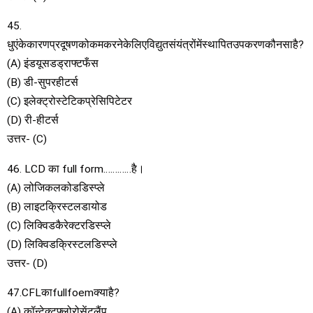
45.
धुएंकेकारणप्रदूषणकोकमकरनेकेलिएविद्युतसंयंत्रोंमेंस्थापितउपकरणकौनसाहै?
(A) इंडयूसडड्राफ्टफँस
(B) डी-सुपरहीटर्स
(C) इलेक्ट्रोस्टेटिकप्रेसिपिटेटर
(D) री-हीटर्स
उत्तर- (C)
46. LCD का full form…………है।
(A) लोजिकलकोडडिस्प्ले
(B) लाइटक्रिस्टलडायोड
(C) लिक्विडकैरेक्टरडिस्प्ले
(D) लिक्विडक्रिस्टलडिस्प्ले
उत्तर- (D)
47.CFLकाfullfoemक्याहै?
(A) कॉन्टेक्टफ्लोरोसेंटलैंप