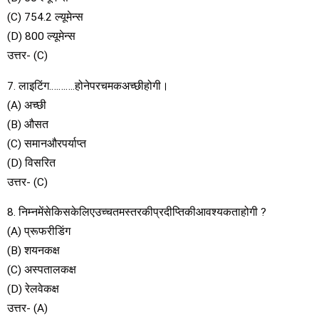
(C) 754.2 ल्यूमेन्स
(D) 800 ल्यूमेन्स
उत्तर- (C)
7. लाइटिंग………..होनेपरचमकअच्छीहोगी।
(A) अच्छी
(B) औसत
(C) समानऔरपर्याप्त
(D) विसरित
उत्तर- (C)
8. निम्नमेंसेकिसकेलिएउच्चतमस्तरकीप्रदीप्तिकीआवश्यकताहोगी ?
(A) प्रूफरीडिंग
(B) शयनकक्ष
(C) अस्पतालकक्ष
(D) रेलवेकक्ष
उत्तर- (A)