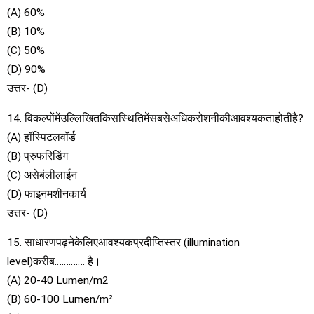
(A) 60%
(B) 10%
(C) 50%
(D) 90%
उत्तर- (D)
14. विकल्पोंमेंउल्लिखितकिसस्थितिमेंसबसेअधिकरोशनीकीआवश्यकताहोतीहै?
(A) हॉस्पिटलवॉर्ड
(B) प्रुफरिडिंग
(C) असेबंलीलाईन
(D) फाइनमशीनकार्य
उत्तर- (D)
15. साधारणपढ़नेकेलिएआवश्यकप्रदीप्तिस्तर (illumination
level)करीब…………. है।
(A) 20-40 Lumen/m2
(B) 60-100 Lumen/m²