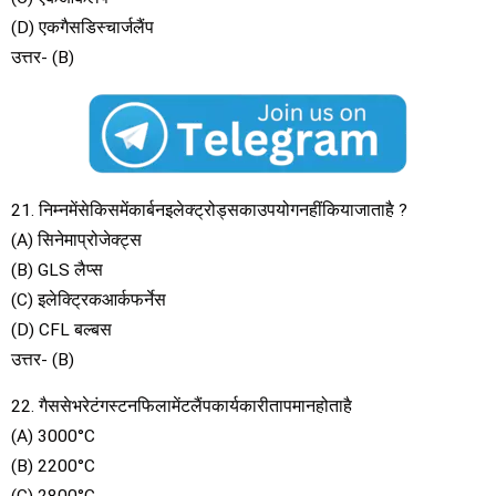
(D) एकगैसडिस्चार्जलैंप
उत्तर- (B)
21. निम्नमेंसेकिसमेंकार्बनइलेक्ट्रोड्सकाउपयोगनहींकियाजाताहै ?
(A) सिनेमाप्रोजेक्ट्स
(B) GLS लैप्स
(C) इलेक्ट्रिकआर्कफर्नेस
(D) CFL बल्बस
उत्तर- (B)
22. गैससेभरेटंगस्टनफिलामेंटलैंपकार्यकारीतापमानहोताहै
(A) 3000°C
(B) 2200°C