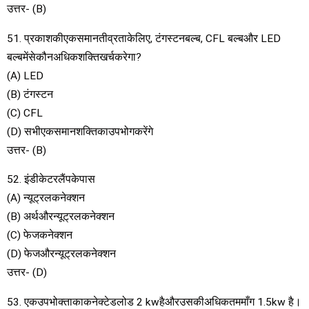
उत्तर- (B)
51. प्रकाशकीएकसमानतीव्रताकेलिए, टंगस्टनबल्ब, CFL बल्बऔर LED
बल्बमेंसेकौनअधिकशक्तिखर्चकरेगा?
(A) LED
(B) टंगस्टन
(C) CFL
(D) सभीएकसमानशक्तिकाउपभोगकरेंगे
उत्तर- (B)
52. इंडीकेटरलैंपकेपास
(A) न्यूट्रलकनेक्शन
(B) अर्थऔरन्यूट्रलकनेक्शन
(C) फेजकनेक्शन
(D) फेजऔरन्यूट्रलकनेक्शन
उत्तर- (D)
53. एकउपभोक्ताकाकनेक्टेडलोड 2 kwहैऔरउसकीअधिकतममाँग 1.5kw है।