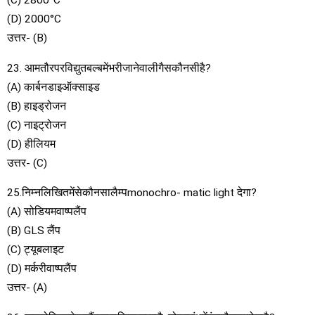
(C) 2800°C
(D) 2000°C
उत्तर- (B)
23. आमतौरपरविद्युतबल्बमेंभरीजानेवालीगैसकौनसीहै?
(A) कार्बनडाइऑक्साइड
(B) हाइड्रोजन
(C) नाइट्रोजन
(D) हीलियम
उत्तर- (C)
25.निम्नलिखितमेंसेकौनसालैम्पmonochro- matic light देगा?
(A) सोडियमवाष्पलैंप
(B) GLS लैंप
(C) ट्यूबलाइट
(D) मर्करीवाष्पलैंप
उत्तर- (A)