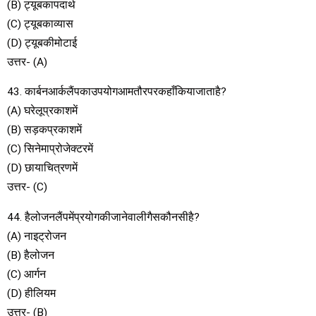
(B) ट्यूबकापदार्थ
(C) ट्यूबकाव्यास
(D) ट्यूबकीमोटाई
उत्तर- (A)
43. कार्बनआर्कलैंपकाउपयोगआमतौरपरकहाँकियाजाताहै?
(A) घरेलूप्रकाशमें
(B) सड़कप्रकाशमें
(C) सिनेमाप्रोजेक्टरमें
(D) छायाचित्रणमें
उत्तर- (C)
44. हैलोजनलैंपमेंप्रयोगकीजानेवालीगैसकौनसीहै?
(A) नाइट्रोजन
(B) हैलोजन
(C) आर्गन
(D) हीलियम
उत्तर- (B)