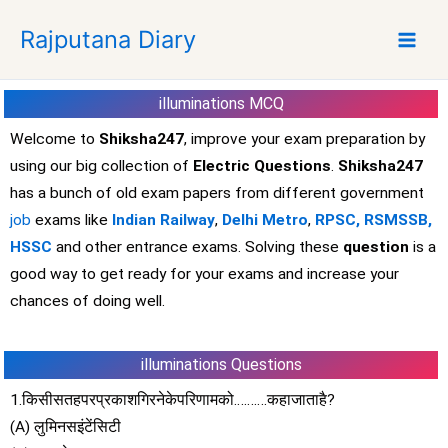
S
Rajputana Diary
k
i
p
illuminations
MCQ
t
o
Welcome to
Shiksha247
, improve your exam preparation by
c
using our big collection of
Electric Questions
.
Shiksha247
o
has a bunch of old exam papers from different government
n
job
exams like
Indian Railway
,
Delhi Metro
,
RPSC,
RSMSSB,
t
HSSC
and other entrance exams. Solving these
question
is a
e
good way to get ready for your exams and increase your
n
t
chances of doing well.
illuminations
Questions
1.किसीसतहपरप्रकाशगिरनेकेपरिणामको……….कहाजाताहै?
(A) लुमिनसइंटेंसिटी