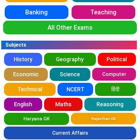
Banking
Teaching
All Other Exams
Subjects
History
Geography
Political
Economic
Science
Computer
Technical
NCERT
हिंदी
English
Maths
Reasoning
Haryana GK
Rajasthan GK
Current Affairs