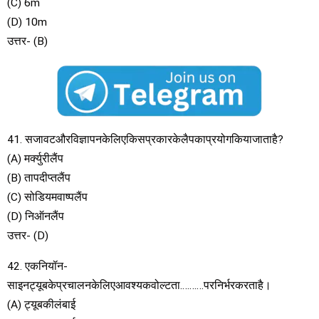
(C) 6m
(D) 10m
उत्तर- (B)
41. सजावटऔरविज्ञापनकेलिएकिसप्रकारकेलैपकाप्रयोगकियाजाताहै?
(A) मर्क्युरीलैंप
(B) तापदीप्तलैंप
(C) सोडियमवाष्पलैंप
(D) निऑनलैंप
उत्तर- (D)
42. एकनियॉन-
साइनट्यूबकेप्रचालनकेलिएआवश्यकवोल्टता……….परनिर्भरकरताहै।
(A) ट्यूबकीलंबाई