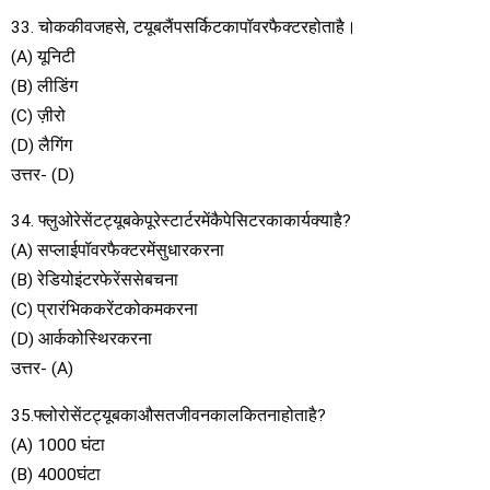
33. चोककीवजहसे, टयूबलैंपसर्किटकापॉवरफैक्टरहोताहै।
(A) यूनिटी
(B) लीडिंग
(C) ज़ीरो
(D) लैगिंग
उत्तर- (D)
34. फ्लुओरेसेंटट्यूबकेपूरेस्टार्टरमेंकैपेसिटरकाकार्यक्याहै?
(A) सप्लाईपॉवरफैक्टरमेंसुधारकरना
(B) रेडियोइंटरफेरेंससेबचना
(C) प्रारंभिककरेंटकोकमकरना
(D) आर्ककोस्थिरकरना
उत्तर- (A)
35.फ्लोरोसेंटट्यूबकाऔसतजीवनकालकितनाहोताहै?
(A) 1000 घंटा
(B) 4000घंटा