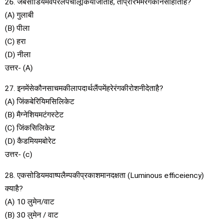
26. जबसोडियमवेपरलैंपचालूकियाजाताहै, तोप्रारंभमेंरंगकौनसाहोताहै?
(A) गुलाबी
(B) पीला
(C) हरा
(D) नीला
उत्तर- (A)
27. इनमेंसेकौनसाचमकीलापदार्थलैंपमेंहरेरंगकीरोशनीदेताहै?
(A) जिंकबेरियिमसिलिकेट
(B) मैग्नेशियमटंगस्टेट
(C) जिंकसिलिकेट
(D) कैडमियमबोरेट
उत्तर- (c)
28. एकसोडियमवाष्पलैम्पकीप्रकाशमानदक्षता (Luminous efficeiency)
क्याहै?
(A) 10 लुमेन/वाट
(B) 30 लुमेन / वाट