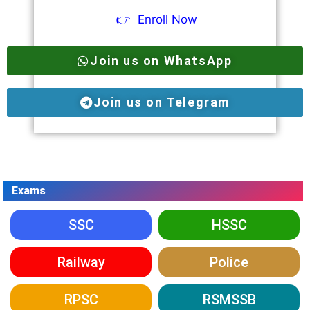
👉
Enroll Now
Join us on WhatsApp
Join us on Telegram
Exams
SSC
HSSC
Railway
Police
RPSC
RSMSSB