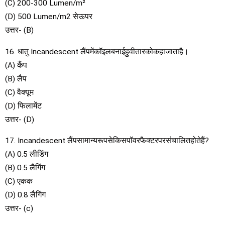
(C) 200-300 Lumen/m²
(D) 500 Lumen/m2 सेऊपर
उत्तर- (B)
16. धातु Incandescent लैंपमेंकॉइलबनाईहुवीतारकोकहाजाताहै।
(A) कैंप
(B) लैप
(C) वैक्यूम
(D) फिलामेंट
उत्तर- (D)
17. Incandescent लैंपसामान्यरूपसेकिसपॉवरफैक्टरपरसंचालितहोतेहैं?
(A) 0.5 लीडिंग
(B) 0.5 लैगिंग
(C) एकक
(D) 0.8 लैगिंग
उत्तर- (c)