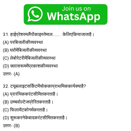
31. हाईप्रेशरमलैंपोंकाइस्तेमाल……. . केलिएकियाजाताहै।
(A) परबिजलीकीव्यवस्था
(B) घरोंमेंबिजलीकीव्यवस्था
(C) लेबोरेटरीमेंबिजलीकीव्यवस्था
(D) क्लासरूममेंप्रकाशकीव्यवस्था
उत्तर- (A)
32. टयूबलाइटसर्किटमेंचोककाप्राथमिककार्यक्याहै?
(A) प्रारंभिककरंटसीमितकरताहै।
(B) उच्चवोल्टेजप्रेरितकरताहै।
(C) फिलामेंटकोगर्मकरताहै।
(D) शुरूकरनेकेबादकरंटसीमितकरताहै।
उत्तर- (B)