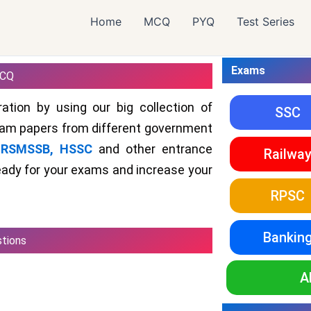
Home
MCQ
PYQ
Test Series
Exams
MCQ
ation by using our big collection of
SSC
xam papers from different government
RSMSSB,
HSSC
and other entrance
Railwa
eady for your exams and increase your
RPSC
Bankin
stions
A