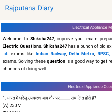
Skip
Rajputana Diary
to
content
Electrical Appliance 
Welcome to
Shiksha247
, improve your exam prepar
Electric Questions
.
Shiksha247
has a bunch of old e
job
exams like
Indian Railway
,
Delhi Metro
,
RPSC,
exams. Solving these
question
is a good way to get r
chances of doing well.
Electrical Appliance Que
1. भारत में घरेलू उपकरण आम तौर पर………. संचालित होते है?
(A) 230 V