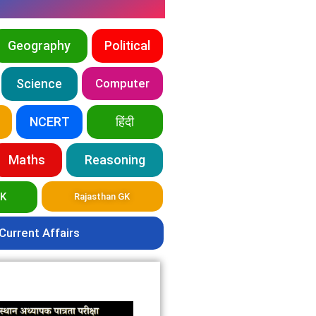
Geography
Political
Science
Computer
NCERT
हिंदी
Maths
Reasoning
GK
Rajasthan GK
Current Affairs