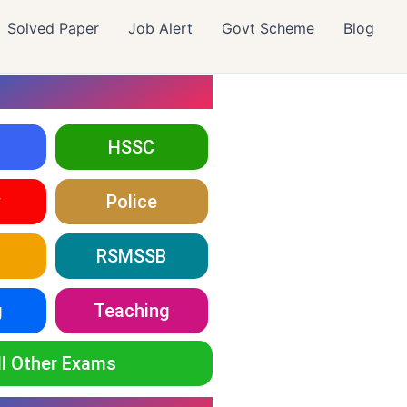
Solved Paper
Job Alert
Govt Scheme
Blog
HSSC
y
Police
RSMSSB
g
Teaching
ll Other Exams