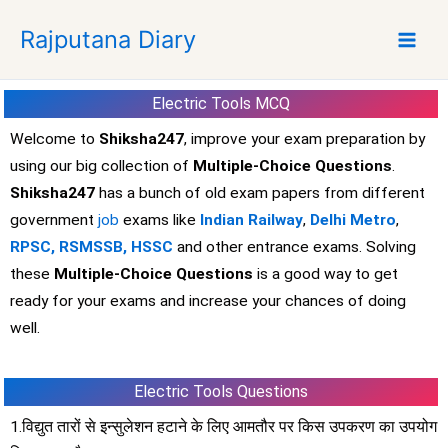
S
Rajputana Diary
k
i
p
Electric Tools MCQ
t
o
Welcome to
Shiksha247
, improve your exam preparation by
c
using our big collection of
Multiple-Choice Questions
.
o
Shiksha247
has a bunch of old exam papers from different
n
government
job
exams like
Indian Railway
,
Delhi Metro
,
t
RPSC,
RSMSSB,
HSSC
and other entrance exams. Solving
e
these
Multiple-Choice Questions
is a good way to get
n
t
ready for your exams and increase your chances of doing
well.
Electric Tools Questions
1.विद्युत तारों से इन्सुलेशन हटाने के लिए आमतौर पर किस उपकरण का उपयोग