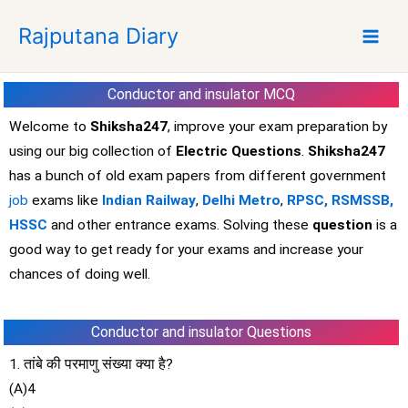
S
Rajputana Diary
k
i
p
Conductor and insulator MCQ
t
o
Welcome to
Shiksha247
, improve your exam preparation by
c
using our big collection of
Electric Questions
.
Shiksha247
o
has a bunch of old exam papers from different government
n
job
exams like
Indian Railway
,
Delhi Metro
,
RPSC,
RSMSSB,
t
HSSC
and other entrance exams. Solving these
question
is a
e
good way to get ready for your exams and increase your
n
t
chances of doing well.
Conductor and insulator Questions
1. तांबे की परमाणु संख्या क्या है?
(A)4