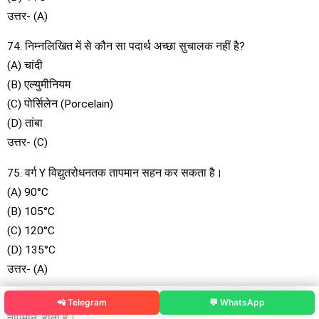
उत्तर- (A)
74. निम्नलिखित में से कौन सा पदार्थ अच्छा सुचालक नहीं है?
(A) चांदी
(B) एल्युमीनियम
(C) पोर्सिलेन (Porcelain)
(D) तांबा
उत्तर- (C)
75. वर्ग Y विद्युतरोधनतक तापमान सहन कर सकता है।
(A) 90°C
(B) 105°C
(C) 120°C
(D) 135°C
उत्तर- (A)
76. सुरक्षित उपयोग के लिए एक पेपर से बने अवरोधी का अधिकतम कार्यकारी
📲 Telegram
💬 WhatsApp
तापमान, होता है।