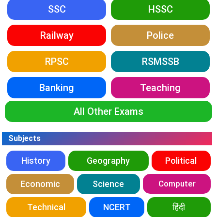
SSC
HSSC
Railway
Police
RPSC
RSMSSB
Banking
Teaching
All Other Exams
Subjects
History
Geography
Political
Economic
Science
Computer
Technical
NCERT
हिंदी