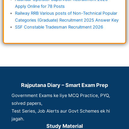
Apply Online for 78 Posts
Railway RRB Various posts of Non-Technical Popular
Categories (Graduate) Recruitment 2025 Answer Key
SSF Constable Tradesman Recruitment 2026
Rajputana Diary – Smart Exam Prep
Government Exams ke liye MCQ Practice, PYQ,
solved papers,
Test Series, Job Alerts aur Govt Schemes ek hi
jagah.
Study Material