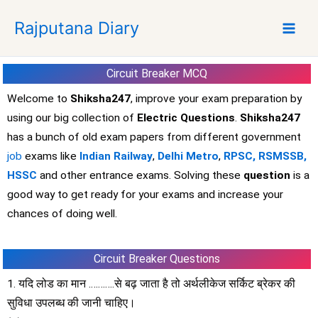
S
Rajputana Diary
k
i
p
Circuit Breaker MCQ
t
o
Welcome to
Shiksha247
, improve your exam preparation by
c
using our big collection of
Electric Questions
.
Shiksha247
o
has a bunch of old exam papers from different government
n
job
exams like
Indian Railway
,
Delhi Metro
,
RPSC,
RSMSSB,
t
HSSC
and other entrance exams. Solving these
question
is a
e
good way to get ready for your exams and increase your
n
t
chances of doing well.
Circuit Breaker Questions
1. यदि लोड का मान ………..से बढ़ जाता है तो अर्थलीकेज सर्किट ब्रेकर की
सुविधा उपलब्ध की जानी चाहिए।