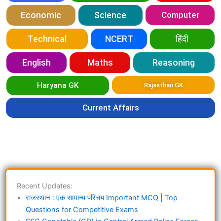
Economic
Science
Computer
Technical
NCERT
हिंदी
English
Maths
Reasoning
Haryana GK
Rajasthan GK
Current Affairs
Recent Updates:
राजस्थान : एक सामान्य परिचय Important MCQ | Top
Questions for Competitive Exams