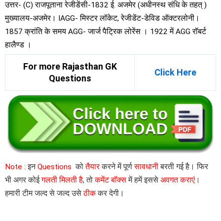
उत्तर- (C) राजपूताना रेजीडेंसी-1832 ई. अजमेर (अधीनस्थ संधि के तहत् )
मुख्यालय-अजमेर। IAGG- मिस्टर लॉकेट, रेजीडेंट-डेविड ऑक्टरलोनी।
1857 क्रांति के समय AGG- जार्ज पैट्रिक लोरेंस । 1922 में AGG रॉबर्ट
हालैण्ड ।
For more Rajasthan GK
Click Here
Questions
Note :
इन
Questions
को
तैयार
करने में पूर्ण
सावधानी
बरती गई है। फिर
भी अगर कोई
गलती मिलती है
, तो
कमेंट बॉक्स
में हमें इससे
अवगत कराएं।
हमारी टीम जल्द से जल्द उसे
ठीक
कर देगी।