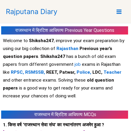
S
Rajputana Diary
k
i
p
राजस्थान में ब्रिटिश आधिपत्य
Previous Year Questions
t
o
Welcome to
Shiksha247
, improve your exam preparation by
c
using our big collection of
Rajasthan
Previous year’s
o
question papers
.
Shiksha247
has a bunch of old exam
n
papers from different government
job
exams in Rajasthan
t
like
RPSC,
RSMSSB,
REET, Patwar,
Police,
LDC,
Teacher
e
and other entrance exams. Solving these
old question
n
t
papers
is a good way to get ready for your exams and
increase your chances of doing well.
राजस्थान में ब्रिटिश आधिपत्य MCQs
1. किस वर्ष ‘राजस्थान सेवा संघ’ का स्थानांतरण अजमेर हुआ ?