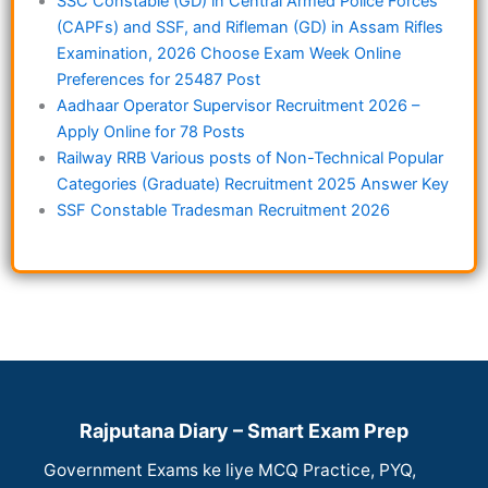
SSC Constable (GD) in Central Armed Police Forces
(CAPFs) and SSF, and Rifleman (GD) in Assam Rifles
Examination, 2026 Choose Exam Week Online
Preferences for 25487 Post
Aadhaar Operator Supervisor Recruitment 2026 –
Apply Online for 78 Posts
Railway RRB Various posts of Non-Technical Popular
Categories (Graduate) Recruitment 2025 Answer Key
SSF Constable Tradesman Recruitment 2026
Rajputana Diary – Smart Exam Prep
Government Exams ke liye MCQ Practice, PYQ,