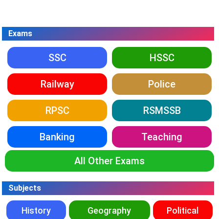
Exams
SSC
HSSC
Railway
Police
RPSC
RSMSSB
Banking
Teaching
All Other Exams
Subjects
History
Geography
Political