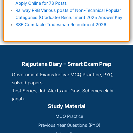
Apply Online for 78 Posts
Railway RRB Various posts of Non-Technical Popular
Categories (Graduate) Recruitment 2025 Answer Key
SSF Constable Tradesman Recruitment 2026
Rajputana Diary – Smart Exam Prep
Government Exams ke liye MCQ Practice, PYQ,
solved papers,
Test Series, Job Alerts aur Govt Schemes ek hi
jagah.
Study Material
MCQ Practice
Previous Year Questions (PYQ)