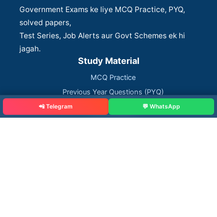
Government Exams ke liye MCQ Practice, PYQ,
solved papers,
Test Series, Job Alerts aur Govt Schemes ek hi
jagah.
Study Material
MCQ Practice
Previous Year Questions (PYQ)
Solved Papers
📲 Telegram
💬 WhatsApp
Test Series
Job Alerts
Govt Schemes
Blog
Rajputana Diary Info
About Us