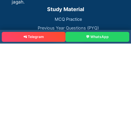
jagah.
Study Material
MCQ Practice
Previous Year Questions (PYQ)
Solved Papers
📲 Telegram
💬 WhatsApp
Test Series
Job Alerts
Govt Schemes
Blog
Rajputana Diary Info
About Us
Contact Us
Disclaimer
Privacy Policy
Copyright