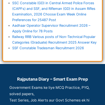
SSC Constable (GD) in Central Armed Police Forces
(CAPFs) and SSF, and Rifleman (GD) in Assam Rifles
Examination, 2026 Choose Exam Week Online
Preferences for 25487 Post
Aadhaar Operator Supervisor Recruitment 2026 –
Apply Online for 78 Posts
Railway RRB Various posts of Non-Technical Popular
Categories (Graduate) Recruitment 2025 Answer Key
SSF Constable Tradesman Recruitment 2026
Rajputana Diary – Smart Exam Prep
Government Exams ke liye MCQ Practice, PYQ,
solved papers,
Test Series, Job Alerts aur Govt Schemes ek hi