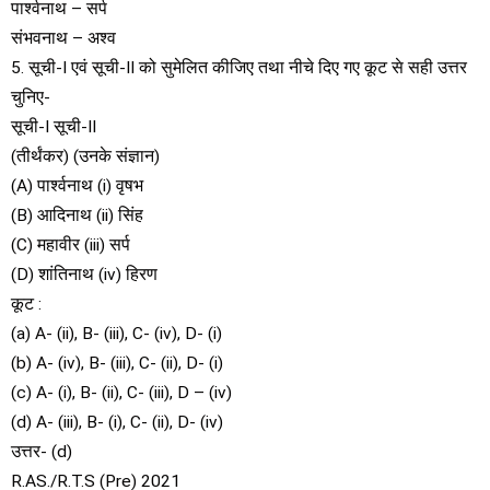
पार्श्वनाथ – सर्प
संभवनाथ – अश्व
5. सूची-I एवं सूची-II को सुमेलित कीजिए तथा नीचे दिए गए कूट से सही उत्तर
चुनिए-
सूची-I सूची-II
(तीर्थंकर) (उनके संज्ञान)
(A) पार्श्वनाथ (i) वृषभ
(B) आदिनाथ (ii) सिंह
(C) महावीर (iii) सर्प
(D) शांतिनाथ (iv) हिरण
कूट :
(a) A- (ii), B- (iii), C- (iv), D- (i)
(b) A- (iv), B- (iii), C- (ii), D- (i)
(c) A- (i), B- (ii), C- (iii), D – (iv)
(d) A- (iii), B- (i), C- (ii), D- (iv)
उत्तर- (d)
R.AS./R.T.S (Pre) 2021