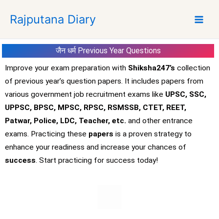
S
Rajputana Diary
k
i
p
जैन धर्म
Previous Year Questions
t
o
Improve your exam preparation with
Shiksha247’s
collection
c
of previous year’s question papers. It includes papers from
o
various government job recruitment exams like
UPSC, SSC,
n
UPPSC, BPSC, MPSC, RPSC, RSMSSB, CTET, REET,
t
Patwar, Police, LDC, Teacher, etc.
and other entrance
e
exams. Practicing these
papers
is a proven strategy to
n
t
enhance your readiness and increase your chances of
success
. Start practicing for success today!