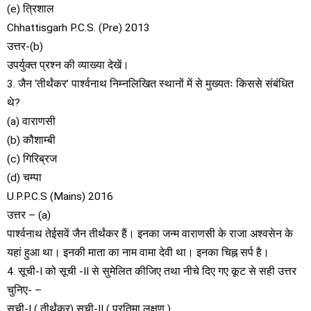
(e) त्रिशाल
Chhattisgarh P.C.S. (Pre) 2013
उत्तर-(b)
उपर्युक्त प्रश्न की व्याख्या देखें।
3. जैन ‘तीर्थंकर’ पार्श्वनाथ निम्नलिखित स्थानों में से मुख्यतः किससे संबंधित
थे?
(a) वाराणसी
(b) कौशाम्बी
(c) गिरिब्रज
(d) चम्पा
U.P.P.C.S (Mains) 2016
उत्तर – (a)
पार्श्वनाथ तेईसवें जैन तीर्थंकर हैं। इनका जन्म वाराणसी के राजा अश्वसेन के
यहां हुआ था। इनकी माता का नाम वामा देवी था। इनका चिह्न सर्प है।
4. सूची-I को सूची -II से सुमेलित कीजिए तथा नीचे दिए गए कूट से सही उत्तर
चुनिए- –
सूची-I ( तीर्थंकर) सूची-II ( प्रतिमा लक्षण )