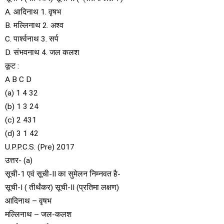
A. आदिनाथ 1. वृषभ
B. मल्लिनाथ 2. अश्व
C. पार्श्वनाथ 3. सर्प
D. संभवनाथ 4. जल कलश
कूट :
A B C D
(a) 1 4 32
(b) 1 3 24
(c) 2 431
(d) 3 1 42
U.P.P.C.S. (Pre) 2017
उत्तर- (a)
सूची-1 एवं सूची-II का सुमेलन निम्नवत है-
सूची-I ( तीर्थंकर) सूची-II (प्रतिमा लक्षण)
आदिनाथ – वृषभ
मल्लिनाथ – जल-कलश