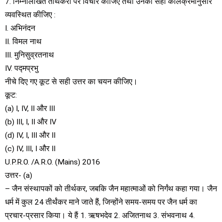
7. निम्नलिखित तीर्थंकरों पर विचार कीजिए तथा उनको सही कालक्रमानुसार
व्यवस्थित कीजिए :
I. अभिनंदन
II. विमल नाथ
III. मुनिसुव्रतनाथ
IV. पद्मप्रभु
नीचे दिए गए कूट से सही उत्तर का चयन कीजिए।
कूट:
(a) I, IV, II और III
(b) III, I, II और IV
(d) IV, I, III और II
(c) IV, III, I और II
U.P.R.O. /A.R.O. (Mains) 2016
उत्तर- (a)
– जैन संस्थापकों को तीर्थकर, जबकि जैन महात्माओं को निर्गंथ कहा गया। जैन
धर्म में कुल 24 तीर्थंकर माने जाते हैं, जिन्होंने समय-समय पर जैन धर्म का
प्रचार-प्रसार किया। ये हैं 1. ऋषभदेव 2. अजितनाथ 3. संभवनाथ 4.