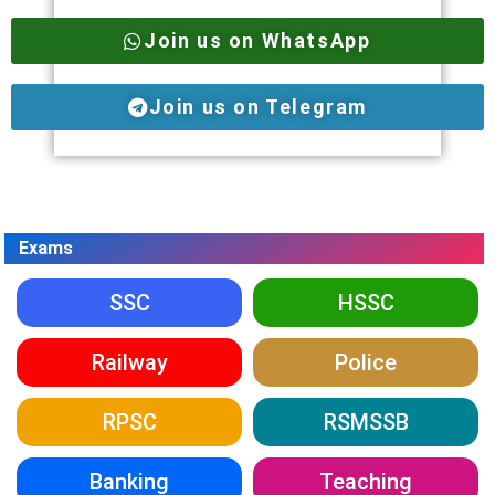
Join us on WhatsApp
Join us on Telegram
Exams
SSC
HSSC
Railway
Police
RPSC
RSMSSB
Banking
Teaching