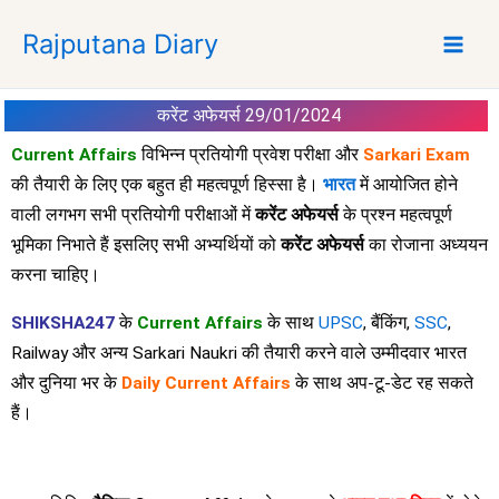
S
Rajputana Diary
k
i
p
करेंट अफेयर्स 29/01/2024
t
o
Current Affairs
विभिन्न प्रतियोगी प्रवेश परीक्षा और
Sarkari Exam
c
की तैयारी के लिए एक बहुत ही महत्वपूर्ण हिस्सा है।
भारत
में आयोजित होने
o
वाली लगभग सभी प्रतियोगी परीक्षाओं में
करेंट अफेयर्स
के प्रश्न महत्वपूर्ण
n
भूमिका निभाते हैं इसलिए सभी अभ्यर्थियों को
करेंट अफेयर्स
का रोजाना अध्ययन
t
करना चाहिए।
e
n
SHIKSHA247
के
Current Affairs
के साथ
UPSC
, बैंकिंग,
SSC
,
t
Railway और अन्य Sarkari Naukri की तैयारी करने वाले उम्मीदवार भारत
और दुनिया भर के
Daily Current Affairs
के साथ अप-टू-डेट रह सकते
हैं।