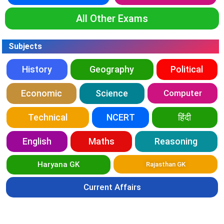
All Other Exams
Subjects
History
Geography
Political
Economic
Science
Computer
Technical
NCERT
हिंदी
English
Maths
Reasoning
Haryana GK
Rajasthan GK
Current Affairs