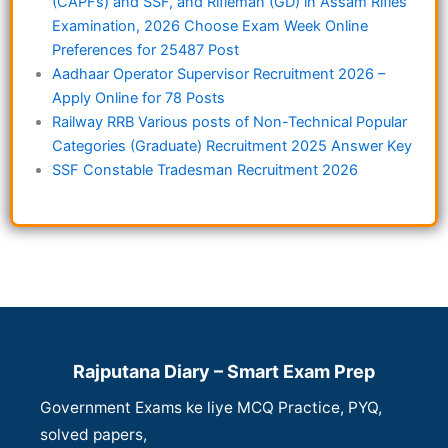
(CAPFs) and SSF, and Rifleman (GD) in Assam Rifles
Examination, 2026 Choose Exam Week Online
Preferences for 25487 Post
Aadhaar Operator Supervisor Recruitment 2026 –
Apply Online for 78 Posts
Railway RRB Various posts of Non-Technical Popular
Categories (Graduate) Recruitment 2025 Answer Key
SSF Constable Tradesman Recruitment 2026
Rajputana Diary – Smart Exam Prep
Government Exams ke liye MCQ Practice, PYQ,
solved papers,