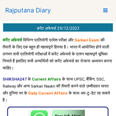
S
Rajputana Diary
k
i
p
t
करेंट अफेयर्स 29/12/2023
o
c
करेंट अफेयर्स
विभिन्न प्रतियोगी प्रवेश परीक्षा और
Sarkari Exam
की
o
तैयारी के लिए एक बहुत ही महत्वपूर्ण हिस्सा है। भारत में आयोजित होने वाली
n
लगभग सभी प्रतियोगी परीक्षाओं में करेंट अफेयर्स के प्रश्न महत्वपूर्ण भूमिका
t
निभाते हैं इसलिए सभी अभ्यर्थियों को करेंट अफेयर्स का रोजाना अध्ययन करना
e
चाहिए।
n
t
SHIKSHA247
के
Current Affairs
के साथ UPSC, बैंकिंग, SSC,
Railway और अन्य Sarkari Naukri की तैयारी करने वाले उम्मीदवार भारत
और दुनिया भर के
Daily Current Affairs
के साथ अप-टू-डेट रह सकते
हैं।