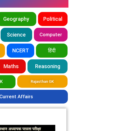
Geography
Political
Science
Computer
NCERT
हिंदी
Maths
Reasoning
GK
Rajasthan GK
Current Affairs