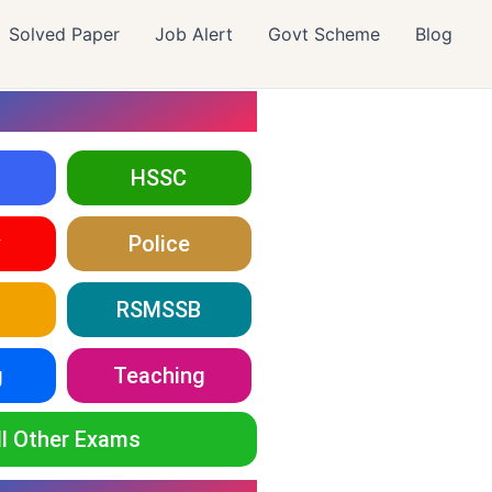
Solved Paper
Job Alert
Govt Scheme
Blog
HSSC
y
Police
RSMSSB
g
Teaching
ll Other Exams