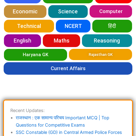
Economic
Science
Computer
Technical
NCERT
हिंदी
English
Maths
Reasoning
Haryana GK
Rajasthan GK
Current Affairs
Recent Updates:
राजस्थान : एक सामान्य परिचय Important MCQ | Top
Questions for Competitive Exams
SSC Constable (GD) in Central Armed Police Forces