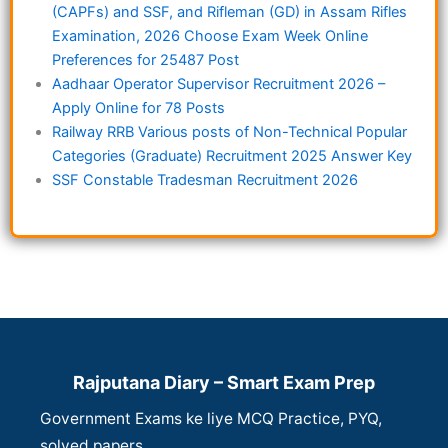
(CAPFs) and SSF, and Rifleman (GD) in Assam Rifles
Examination, 2026 Choose Exam Week Online
Preferences for 25487 Post
Aadhaar Operator Supervisor Recruitment 2026 –
Apply Online for 78 Posts
Railway RRB Various posts of Non-Technical Popular
Categories (Graduate) Recruitment 2025 Answer Key
SSF Constable Tradesman Recruitment 2026
Rajputana Diary – Smart Exam Prep
Government Exams ke liye MCQ Practice, PYQ,
solved papers,