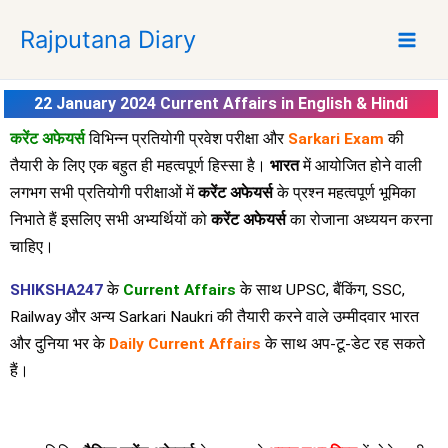
S
Rajputana Diary
k
i
p
22 January 2024 Current Affairs in English & Hindi
t
o
करेंट अफेयर्स
विभिन्न प्रतियोगी प्रवेश परीक्षा और
Sarkari Exam
की
c
तैयारी के लिए एक बहुत ही महत्वपूर्ण हिस्सा है।
भारत
में आयोजित होने वाली
o
लगभग सभी प्रतियोगी परीक्षाओं में
करेंट अफेयर्स
के प्रश्न महत्वपूर्ण भूमिका
n
निभाते हैं इसलिए सभी अभ्यर्थियों को
करेंट अफेयर्स
का रोजाना अध्ययन करना
t
चाहिए।
e
n
SHIKSHA247
के
Current Affairs
के साथ UPSC, बैंकिंग, SSC,
t
Railway और अन्य Sarkari Naukri की तैयारी करने वाले उम्मीदवार भारत
और दुनिया भर के
Daily Current Affairs
के साथ अप-टू-डेट रह सकते
हैं।