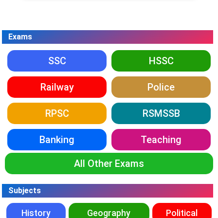
Exams
SSC
HSSC
Railway
Police
RPSC
RSMSSB
Banking
Teaching
All Other Exams
Subjects
History
Geography
Political