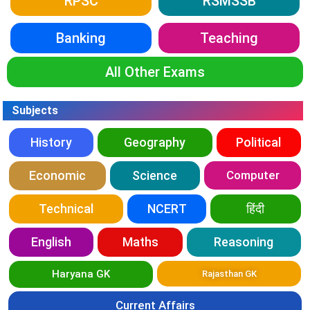
RPSC
RSMSSB
Banking
Teaching
All Other Exams
Subjects
History
Geography
Political
Economic
Science
Computer
Technical
NCERT
हिंदी
English
Maths
Reasoning
Haryana GK
Rajasthan GK
Current Affairs