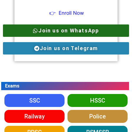
👉
Enroll Now
Join us on WhatsApp
Join us on Telegram
Exams
SSC
HSSC
Railway
Police