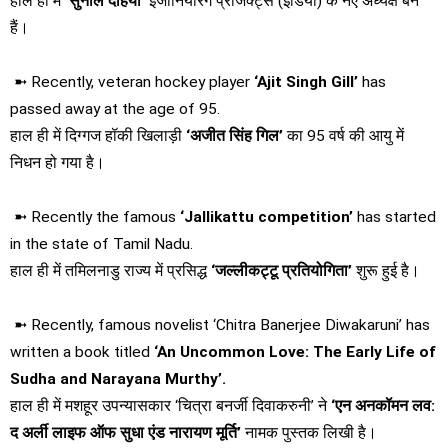
हाल ही में
‘सुनील दहिया’
इंजीनियरिंग प्रोजेक्ट्स (इंडिया) के नए अध्यक्ष बने
हैं।
➼ Recently, veteran hockey player
‘Ajit Singh Gill’
has
passed away at the age of 95.
हाल ही में दिग्गज हॉकी खिलाड़ी
‘अजीत सिंह गिल’
का 95 वर्ष की आयु में
निधन हो गया है।
➼ Recently the famous
‘Jallikattu competition’
has started
in the state of Tamil Nadu.
हाल ही में तमिलनाडु राज्य में प्रसिद्ध
‘जल्लीकट्टू प्रतियोगिता’
शुरू हुई है।
➼ Recently, famous novelist ‘Chitra Banerjee Diwakaruni’ has
written a book titled
‘An Uncommon Love: The Early Life of
Sudha and Narayana Murthy’.
हाल ही में मशहूर उपन्यासकार ‘चित्रा बनर्जी दिवाकरुनी’ ने
‘एन अनकॉमन लव:
द अर्ली लाइफ ऑफ सुधा एंड नारायण मूर्ति’
नामक पुस्तक लिखी है।