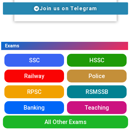
Join us on Telegram
Exams
SSC
HSSC
Railway
Police
RPSC
RSMSSB
Banking
Teaching
All Other Exams