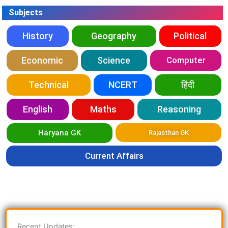
Subjects
History
Geography
Political
Economic
Science
Computer
Technical
NCERT
हिंदी
English
Maths
Reasoning
Haryana GK
Rajasthan GK
Current Affairs
Recent Updates: