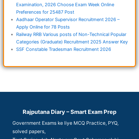
Examination, 2026 Choose Exam Week Online
Preferences for 25487 Post
Aadhaar Operator Supervisor Recruitment 2026 –
Apply Online for 78 Posts
Railway RRB Various posts of Non-Technical Popular
Categories (Graduate) Recruitment 2025 Answer Key
SSF Constable Tradesman Recruitment 2026
Rajputana Diary – Smart Exam Prep
Government Exams ke liye MCQ Practice, PYQ,
solved papers,