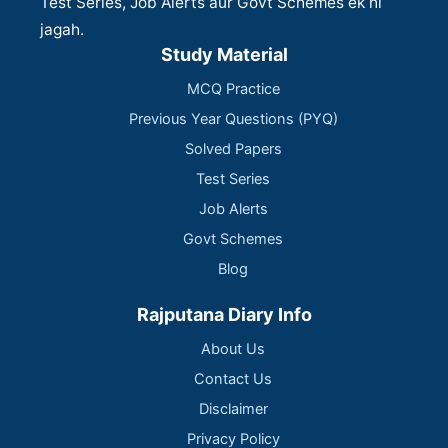
Test Series, Job Alerts aur Govt Schemes ek hi
jagah.
Study Material
MCQ Practice
Previous Year Questions (PYQ)
Solved Papers
Test Series
Job Alerts
Govt Schemes
Blog
Rajputana Diary Info
About Us
Contact Us
Disclaimer
Privacy Policy