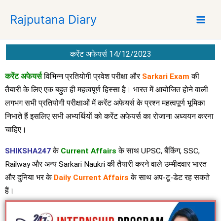
S
Rajputana Diary
k
i
p
t
करेंट अफेयर्स 14/12/2023
o
c
करेंट अफेयर्स
विभिन्न प्रतियोगी प्रवेश परीक्षा और
Sarkari Exam
की
o
तैयारी के लिए एक बहुत ही महत्वपूर्ण हिस्सा है। भारत में आयोजित होने वाली
n
लगभग सभी प्रतियोगी परीक्षाओं में करेंट अफेयर्स के प्रश्न महत्वपूर्ण भूमिका
t
निभाते हैं इसलिए सभी अभ्यर्थियों को करेंट अफेयर्स का रोजाना अध्ययन करना
e
चाहिए।
n
t
SHIKSHA247
के
Current Affairs
के साथ UPSC, बैंकिंग, SSC,
Railway और अन्य Sarkari Naukri की तैयारी करने वाले उम्मीदवार भारत
और दुनिया भर के
Daily Current Affairs
के साथ अप-टू-डेट रह सकते
हैं।