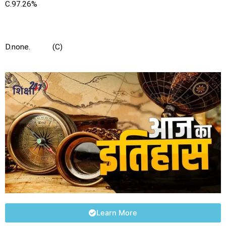
C.97.26%
D.none. (C)
Learn More