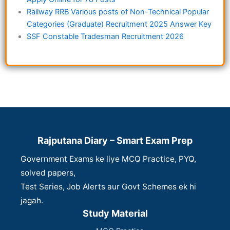
Railway RRB Various posts of Non-Technical Popular
Categories (Graduate) Recruitment 2025 Answer Key
SSF Constable Tradesman Recruitment 2026
Rajputana Diary – Smart Exam Prep
Government Exams ke liye MCQ Practice, PYQ,
solved papers,
Test Series, Job Alerts aur Govt Schemes ek hi
jagah.
Study Material