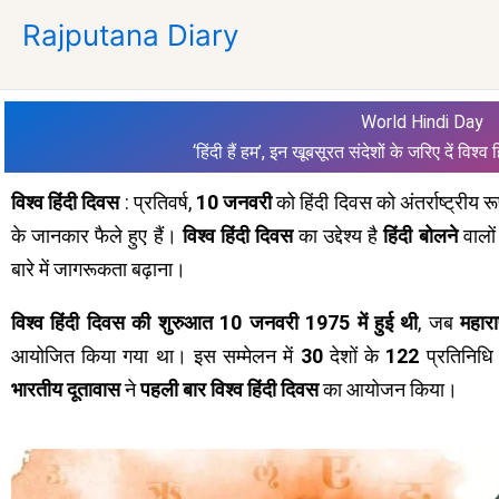
Skip
Rajputana Diary
to
content
World Hindi Day
‘हिंदी हैं हम’, इन खूबसूरत संदेशों के जरिए दें विश्
विश्व हिंदी दिवस
: प्रतिवर्ष,
10 जनवरी
को हिंदी दिवस को अंतर्राष्ट्रीय र
के जानकार फैले हुए हैं।
विश्व हिंदी दिवस
का उद्देश्य है
हिंदी बोलने
वालो
बारे में जागरूकता बढ़ाना।
विश्व हिंदी दिवस की शुरुआत 10 जनवरी 1975 में हुई थी
, जब
महारा
आयोजित किया गया था। इस सम्मेलन में
30
देशों के
122
प्रतिनिधि 
भारतीय दूतावास
ने
पहली बार विश्व हिंदी दिवस
का आयोजन किया।