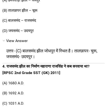
(A) छपरवाड़ा झील – जयपुर
(B) तालछापर झील – चूरू
(C) बालसमंद – राजसमंद
(D) जयसमंद – उदयपुर
View Answer
उत्तर- (C) बालसमंद झील जोधपुर में स्थित है। तालछापर- चुरू,
जयसमंद- उदयपुर।
4. राजसमंद झील का निर्माण महाराणा राजसिंह ने कब करवाया था?
[RPSC 2nd Grade SST (GK) 2011]
(A) 1680 A.D.
(B) 1692 A.D.
(C) 1031 A.D.