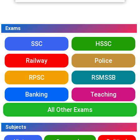
Exams
SSC
HSSC
Railway
Police
RPSC
RSMSSB
Banking
Teaching
All Other Exams
Subjects