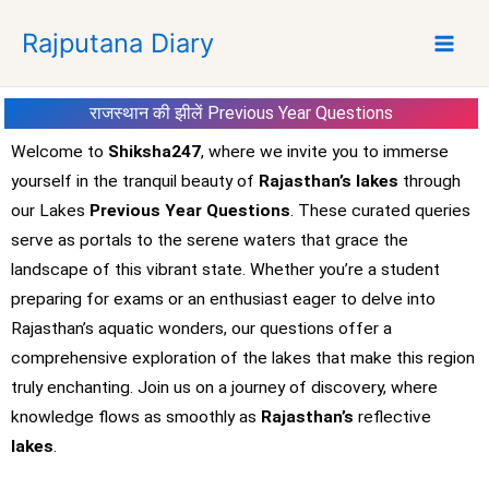
S
Rajputana Diary
k
i
p
राजस्थान की झीलें Previous Year Questions
t
o
Welcome to
Shiksha247
, where we invite you to immerse
c
yourself in the tranquil beauty of
Rajasthan’s lakes
through
o
our Lakes
Previous Year Questions
. These curated queries
n
serve as portals to the serene waters that grace the
t
landscape of this vibrant state. Whether you’re a student
e
preparing for exams or an enthusiast eager to delve into
n
t
Rajasthan’s aquatic wonders, our questions offer a
comprehensive exploration of the lakes that make this region
truly enchanting. Join us on a journey of discovery, where
knowledge flows as smoothly as
Rajasthan’s
reflective
lakes
.