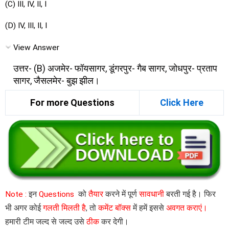
(C) III, IV, II, I
(D) IV, III, II, I
View Answer
उत्तर- (B) अजमेर- फॉयसागर, डूंगरपुर- गैब सागर, जोधपुर- प्रताप
सागर, जैसलमेर- बुझ झील।
For more Questions
Click Here
Note :
इन
Questions
को
तैयार
करने में पूर्ण
सावधानी
बरती गई है। फिर
भी अगर कोई
गलती मिलती है
, तो
कमेंट बॉक्स
में हमें इससे
अवगत कराएं।
हमारी टीम जल्द से जल्द उसे
ठीक
कर देगी।