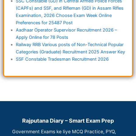
SSC Constable (GD) in Central Armed Police Forces
(CAPFs) and SSF, and Rifleman (GD) in Assam Rifles
Examination, 2026 Choose Exam Week Online
Preferences for 25487 Post
Aadhaar Operator Supervisor Recruitment 2026 –
Apply Online for 78 Posts
Railway RRB Various posts of Non-Technical Popular
Categories (Graduate) Recruitment 2025 Answer Key
SSF Constable Tradesman Recruitment 2026
Rajputana Diary – Smart Exam Prep
Government Exams ke liye MCQ Practice, PYQ,