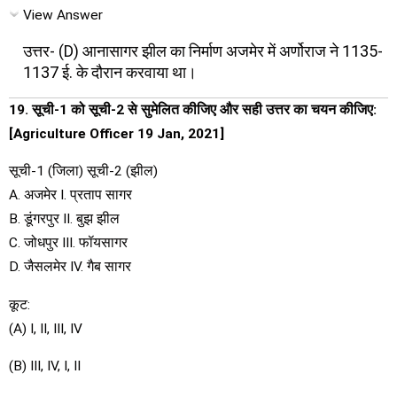
View Answer
उत्तर- (D) आनासागर झील का निर्माण अजमेर में अर्णोराज ने 1135-
1137 ई. के दौरान करवाया था।
19. सूची-1 को सूची-2 से सुमेलित कीजिए और सही उत्तर का चयन कीजिए:
[Agriculture Officer 19 Jan, 2021]
सूची-1 (जिला) सूची-2 (झील)
A. अजमेर I. प्रताप सागर
B. डूंगरपुर II. बुझ झील
C. जोधपुर III. फॉयसागर
D. जैसलमेर IV. गैब सागर
कूट:
(A) I, II, III, IV
(B) III, IV, I, II