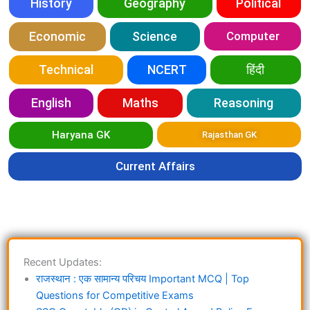
History
Geography
Political
Economic
Science
Computer
Technical
NCERT
हिंदी
English
Maths
Reasoning
Haryana GK
Rajasthan GK
Current Affairs
Recent Updates:
राजस्थान : एक सामान्य परिचय Important MCQ | Top
Questions for Competitive Exams