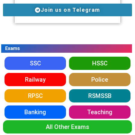
Join us on Telegram
Exams
SSC
HSSC
Railway
Police
RPSC
RSMSSB
Banking
Teaching
All Other Exams