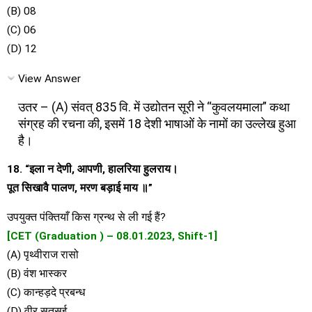
(B) 08
(C) 06
(D) 12
View Answer
उतर – (A) संवत् 835 वि. में उद्योतन सूरी ने “कुवलयमाला” कथा
संग्रह की रचना की, इसमें 18 देशी भाषाओं के नामों का उल्लेख हुआ
है।
18. “इला न देणी, आपणी, हालरिया हुलराय।
पूत सिखावै पालण, मरण बड़ाई माय ॥”
उपयुक्त पंक्तियाँ किस ग्रन्थ से ली गई हैं?
[CET (Graduation ) – 08.01.2023, Shift-1]
(A) पृथ्वीराज रासो
(B) वंश भास्कर
(C) कान्हड़दे प्रबन्ध
(D) वीर सतसई