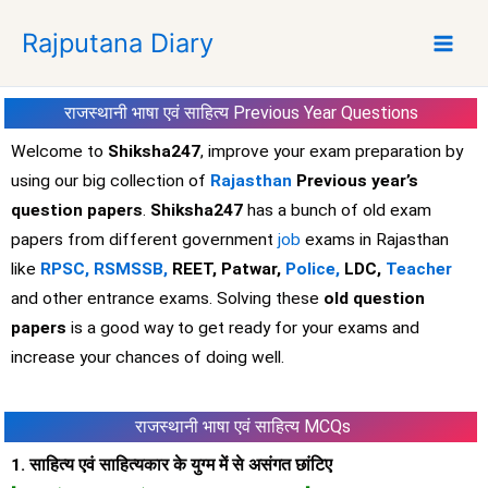
S
Rajputana Diary
k
i
p
राजस्थानी भाषा एवं साहित्य
Previous Year Questions
t
o
Welcome to
Shiksha247
, improve your exam preparation by
c
using our big collection of
Rajasthan
Previous year’s
o
question papers
.
Shiksha247
has a bunch of old exam
n
papers from different government
job
exams in Rajasthan
t
like
RPSC,
RSMSSB,
REET, Patwar,
Police,
LDC,
Teacher
e
and other entrance exams. Solving these
old question
n
t
papers
is a good way to get ready for your exams and
increase your chances of doing well.
राजस्थानी भाषा एवं साहित्य MCQs
1. साहित्य एवं साहित्यकार के युग्म में से असंगत छांटिए