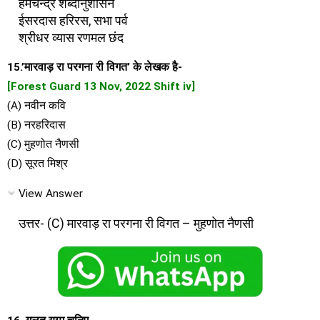
हेमचन्द्र शब्दानुशासन
ईसरदास हरिरस, सभा पर्व
श्रीधर व्यास रणमल छंद
15.’मारवाड़ रा परगना री विगत’ के लेखक है-
[Forest Guard 13 Nov, 2022 Shift iv]
(A) नवीन कवि
(B) नरहरिदास
(C) मुहणोत नैणसी
(D) सूरत मिश्र
View Answer
उत्तर- (C) मारवाड़ रा परगना री विगत – मुहणोत नैणसी