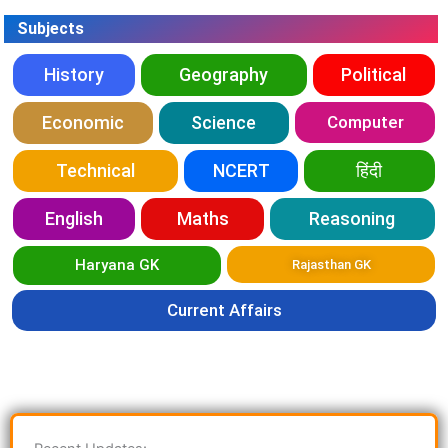
Subjects
History
Geography
Political
Economic
Science
Computer
Technical
NCERT
हिंदी
English
Maths
Reasoning
Haryana GK
Rajasthan GK
Current Affairs