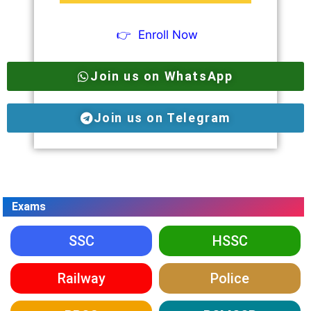
👉
Enroll Now
Join us on WhatsApp
Join us on Telegram
Exams
SSC
HSSC
Railway
Police