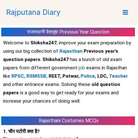
S
Rajputana Diary
k
i
p
राजस्थानी वेशभूषा Previous Year Question
t
o
Welcome to
Shiksha247
, improve your exam preparation by
c
using our big collection of
Rajasthan
Previous year’s
o
question papers
.
Shiksha247
has a bunch of old exam
n
papers from different government
job
exams in Rajasthan
t
like
RPSC,
RSMSSB,
REET, Patwar,
Police,
LDC,
Teacher
e
and other entrance exams. Solving these
old question
n
t
papers
is a good way to get ready for your exams and
increase your chances of doing well.
Rajasthani Costumes MCQs
1. चीर पटोरी क्या है?