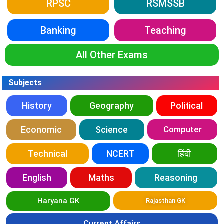
RPSC
RSMSSB
Banking
Teaching
All Other Exams
Subjects
History
Geography
Political
Economic
Science
Computer
Technical
NCERT
हिंदी
English
Maths
Reasoning
Haryana GK
Rajasthan GK
Current Affairs