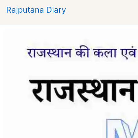
Skip
Rajputana Diary
to
content