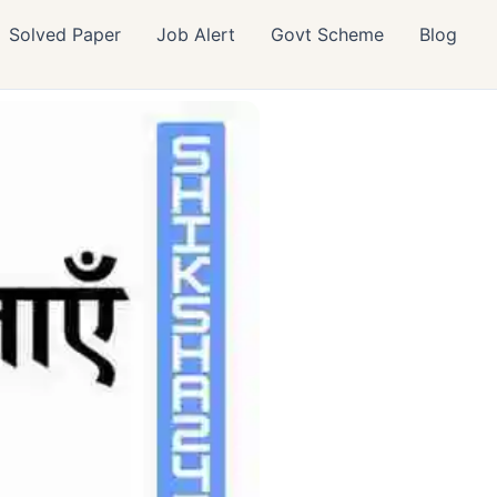
Solved Paper
Job Alert
Govt Scheme
Blog