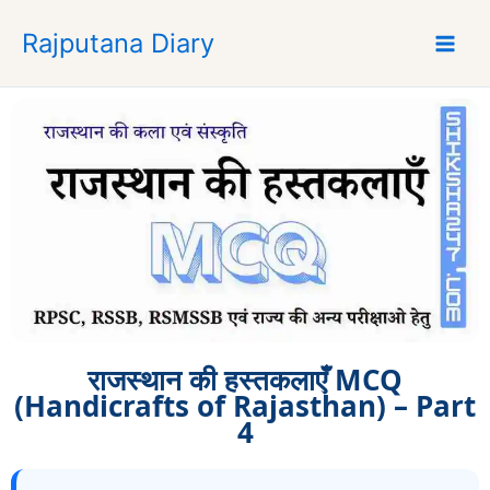
S
Rajputana Diary
k
i
p
t
o
c
o
n
t
e
n
t
राजस्थान की हस्तकलाएँ MCQ
(Handicrafts of Rajasthan) – Part
4