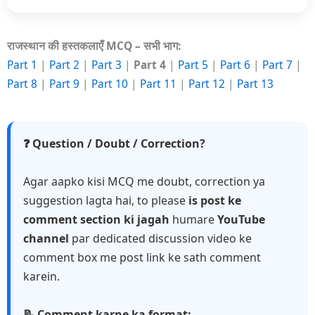
राजस्थान की हस्तकलाएँ MCQ – सभी भाग:
Part 1
|
Part 2
|
Part 3
|
Part 4
|
Part 5
|
Part 6
|
Part 7
|
Part 8
|
Part 9
|
Part 10
|
Part 11
|
Part 12
|
Part 13
❓ Question / Doubt / Correction?
Agar aapko kisi MCQ me doubt, correction ya
suggestion lagta hai, to please
is post ke
comment section ki jagah
humare
YouTube
channel
par dedicated discussion video ke
comment box me post link ke sath comment
karein.
📝 Comment karne ka format: