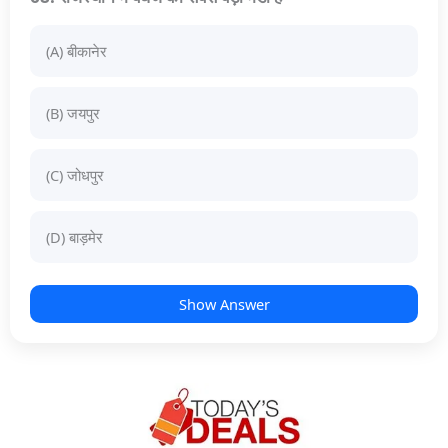
(A) बीकानेर
(B) जयपुर
(C) जोधपुर
(D) बाड़मेर
Show Answer