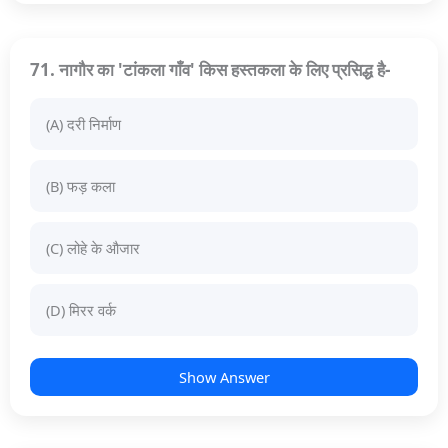
71. नागौर का 'टांकला गाँव' किस हस्तकला के लिए प्रसिद्ध है-
(A) दरी निर्माण
(B) फड़ कला
(C) लोहे के औजार
(D) मिरर वर्क
Show Answer