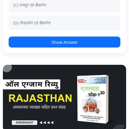
(C) जयपुर एवं बीकानेर
(D) जैसलमेर एवं बीकानेर
Show Answer