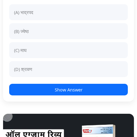
(A) भाद्रपद
(B) ज्येष्ठ
(C) माघ
(D) श्रावण
Show Answer