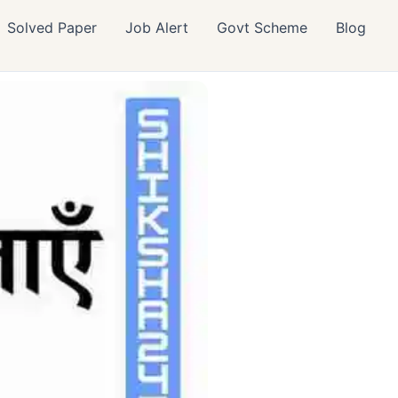
Solved Paper
Job Alert
Govt Scheme
Blog