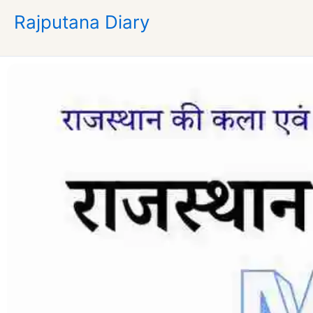
Skip
Rajputana Diary
to
content