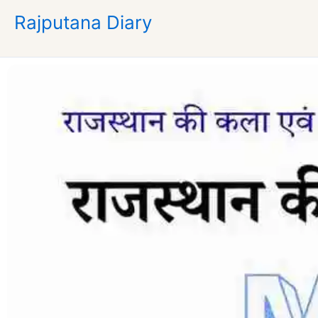
Skip
Rajputana Diary
to
content