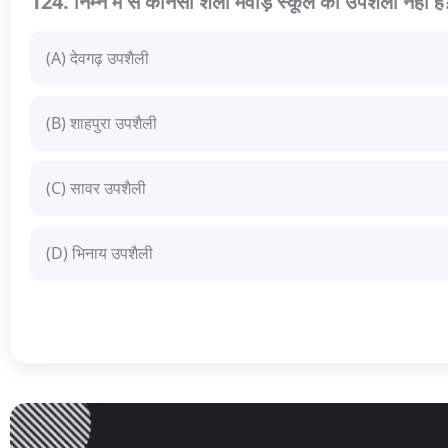
124. निम्न में से कौनसी शैली मेवाड़ स्कूल की उपशैली नहीं है
(A) देवगढ़ उपशैली
(B) शाहपुरा उपशैली
(C) सावर उपशैली
(D) भिनाय उपशैली