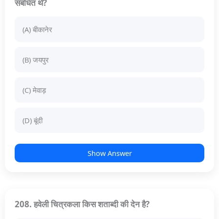
संबंधित थे?
(A) बीकानेर
(B) जयपुर
(C) मेवाड़
(D) बूंदी
Show Answer
208. हवेली चित्रकला किस शताब्दी की देन है?