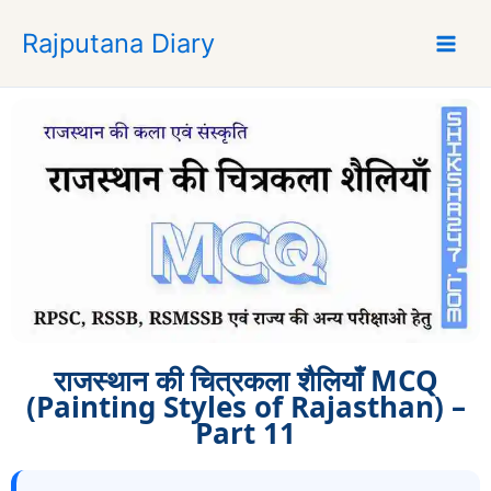
S
Rajputana Diary
k
i
p
t
o
c
o
n
t
e
n
t
राजस्थान की चित्रकला शैलियाँ MCQ
(Painting Styles of Rajasthan) –
Part 11