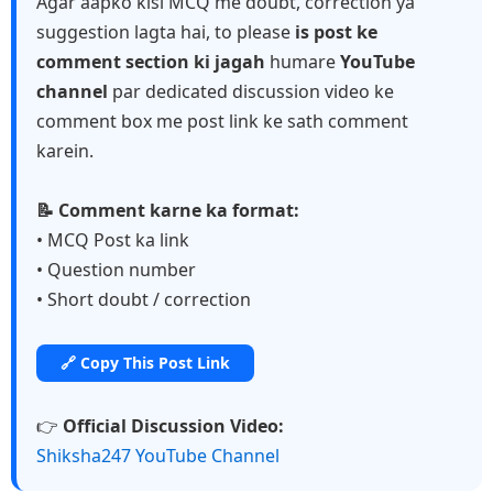
Agar aapko kisi MCQ me doubt, correction ya
suggestion lagta hai, to please
is post ke
comment section ki jagah
humare
YouTube
channel
par dedicated discussion video ke
comment box me post link ke sath comment
karein.
📝 Comment karne ka format:
• MCQ Post ka link
• Question number
• Short doubt / correction
🔗 Copy This Post Link
👉
Official Discussion Video:
Shiksha247 YouTube Channel