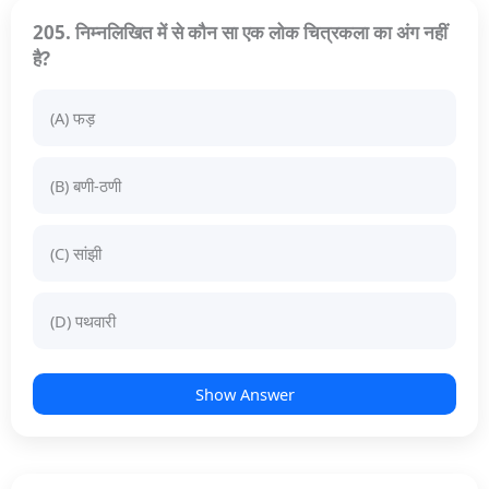
205. निम्नलिखित में से कौन सा एक लोक चित्रकला का अंग नहीं
है?
(A) फड़
(B) बणी-ठणी
(C) सांझी
(D) पथवारी
Show Answer