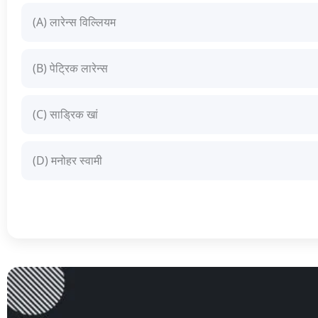
(A) लारेन्स विल्लियम
(B) पेट्रिक लारेन्स
(C) साड्रिक खां
(D) मनोहर स्वामी