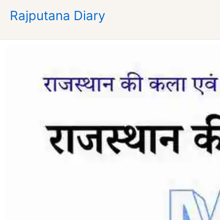
Skip
Rajputana Diary
to
content