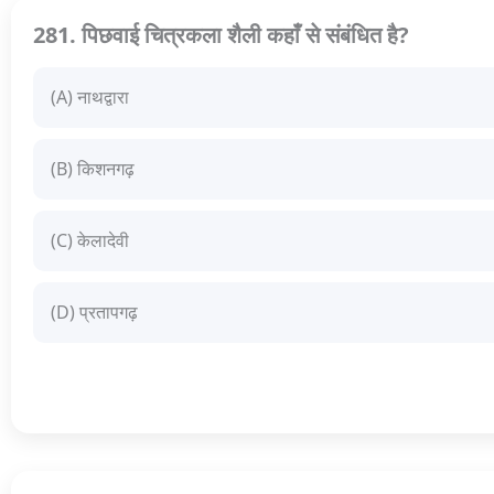
281. पिछवाई चित्रकला शैली कहाँ से संबंधित है?
(A) नाथद्वारा
(B) किशनगढ़
(C) केलादेवी
(D) प्रतापगढ़