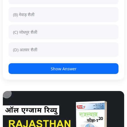
(B) मेवाड़ शैली
(C) जोधपुर शैली
(D) अलवर शैली
Show Answer