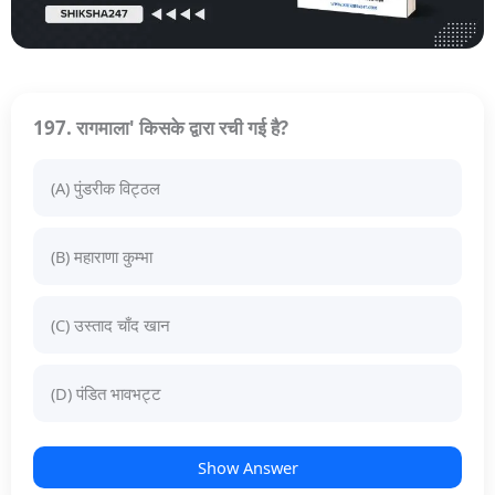
197. रागमाला' किसके द्वारा रची गई है?
(A) पुंडरीक विट्ठल
(B) महाराणा कुम्भा
(C) उस्ताद चाँद खान
(D) पंडित भावभट्ट
Show Answer