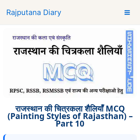
S
Rajputana Diary
k
i
p
t
o
c
o
n
t
e
n
t
राजस्थान की चित्रकला शैलियाँ MCQ
(Painting Styles of Rajasthan) –
Part 10