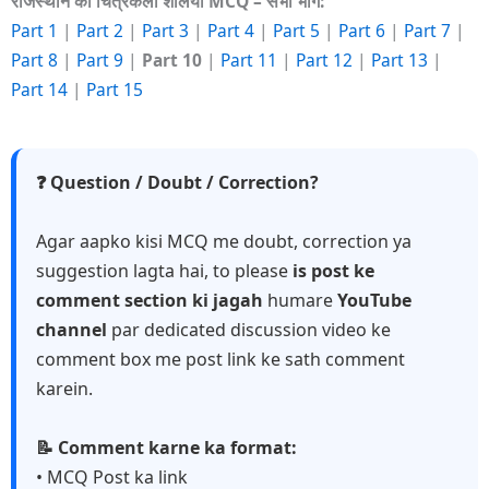
राजस्थान की चित्रकला शैलियाँ MCQ – सभी भाग:
Part 1
|
Part 2
|
Part 3
|
Part 4
|
Part 5
|
Part 6
|
Part 7
|
Part 8
|
Part 9
|
Part 10
|
Part 11
|
Part 12
|
Part 13
|
Part 14
|
Part 15
❓ Question / Doubt / Correction?
Agar aapko kisi MCQ me doubt, correction ya
suggestion lagta hai, to please
is post ke
comment section ki jagah
humare
YouTube
channel
par dedicated discussion video ke
comment box me post link ke sath comment
karein.
📝 Comment karne ka format:
• MCQ Post ka link