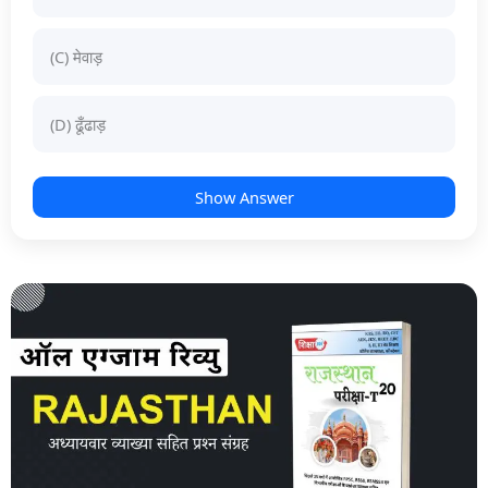
(C) मेवाड़
(D) ढूँढाड़
Show Answer