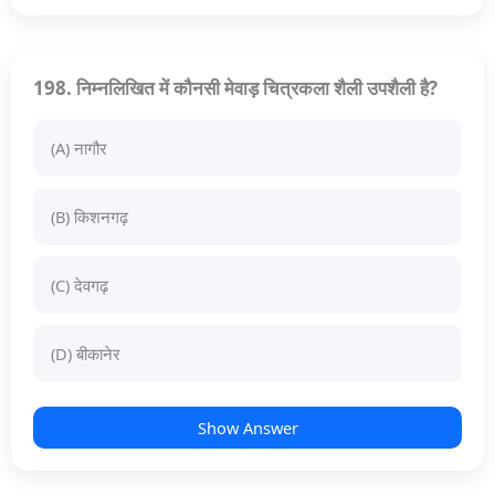
198. निम्नलिखित में कौनसी मेवाड़ चित्रकला शैली उपशैली है?
(A) नागौर
(B) किशनगढ़
(C) देवगढ़
(D) बीकानेर
Show Answer