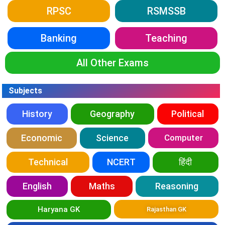
RPSC
RSMSSB
Banking
Teaching
All Other Exams
Subjects
History
Geography
Political
Economic
Science
Computer
Technical
NCERT
हिंदी
English
Maths
Reasoning
Haryana GK
Rajasthan GK