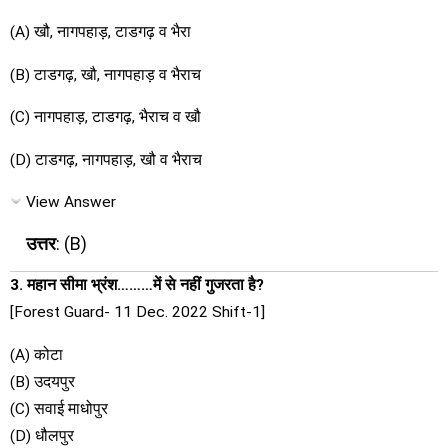
(A) खौ, नागपहाड़, टाडगढ़ व भैरा
(B) टाडगढ़, खौ, नागपहाड़ व भैराच
(C) नागपहाड़, टाडगढ़, भैराच व खौ
(D) टाडगढ़, नागपहाड़, खौ व भैराच
View Answer
उत्तर
: (B)
3. महान सीमा भ्रंश………में से नहीं गुजरता है?
[Forest Guard- 11 Dec. 2022 Shift-1]
(A) कोटा
(B) उदयपुर
(C) सवाई माधोपुर
(D) धौलपुर