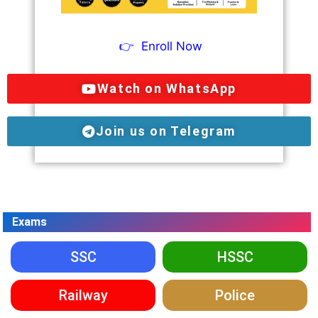
👉
Enroll Now
Watch on WhatsApp
Join us on Telegram
Exams
SSC
HSSC
Railway
Police