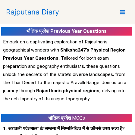
S
Rajputana Diary
k
i
p
भौतिक प्रदेश Previous Year Questions
t
o
Embark on a captivating exploration of Rajasthan’s
c
geographical wonders with
Shiksha247’s Physical Region
o
Previous Year Questions.
Tailored for both exam
n
preparation and geography enthusiasts, these questions
t
unlock the secrets of the state’s diverse landscapes, from
e
the Thar Desert to the majestic Aravalli Range. Join us on a
n
t
journey through
Rajasthan’s physical regions,
delving into
the rich tapestry of its unique topography.
भौतिक प्रदेश
MCQs
1. अरावली पर्वतमाला के सम्बन्ध में निम्नलिखित में से कौनसे तथ्य सत्य है?