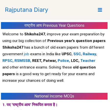
S
Rajputana Diary
k
i
p
राष्ट्रीय आय
Previous Year Questions
t
o
Welcome to
Shiksha247
, improve your exam preparation by
c
using our big collection of
Previous year’s question papers
.
o
Shiksha247
has a bunch of old exam papers from different
n
government
job
exams in India like
UPSC
,
SSC
,
Railway
,
t
RPSC,
RSMSSB,
REET, Patwar,
Police,
LDC,
Teacher
e
and other entrance exams. Solving these
old question
n
t
papers
is a good way to get ready for your exams and
increase your chances of doing well.
National Income MCQs
1. पद ‘राष्ट्रीय आय’ निरूपित करता है।