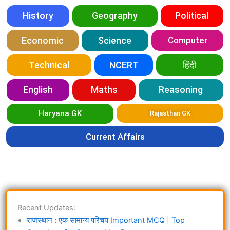
History
Geography
Political
Economic
Science
Computer
Technical
NCERT
हिंदी
English
Maths
Reasoning
Haryana GK
Rajasthan GK
Current Affairs
Recent Updates:
राजस्थान : एक सामान्य परिचय Important MCQ | Top