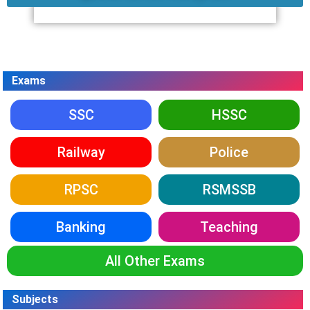
Exams
SSC
HSSC
Railway
Police
RPSC
RSMSSB
Banking
Teaching
All Other Exams
Subjects