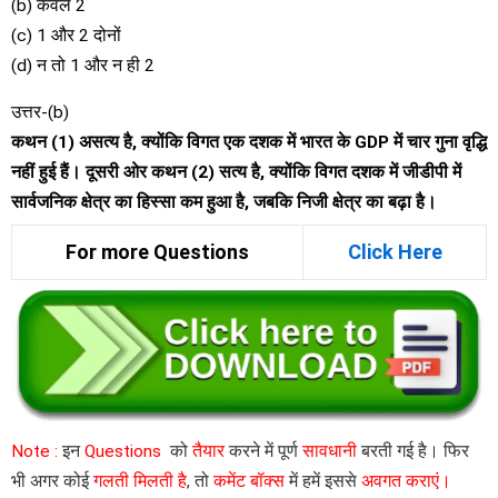
(b) केवल 2
(c) 1 और 2 दोनों
(d) न तो 1 और न ही 2
उत्तर-(b)
कथन (1) असत्य है, क्योंकि विगत एक दशक में भारत के GDP में चार गुना वृद्धि
नहीं हुई हैं। दूसरी ओर कथन (2) सत्य है, क्योंकि विगत दशक में जीडीपी में
सार्वजनिक क्षेत्र का हिस्सा कम हुआ है, जबकि निजी क्षेत्र का बढ़ा है।
For more Questions
Click Here
Note :
इन
Questions
को
तैयार
करने में पूर्ण
सावधानी
बरती गई है। फिर
भी अगर कोई
गलती मिलती है
, तो
कमेंट बॉक्स
में हमें इससे
अवगत कराएं।